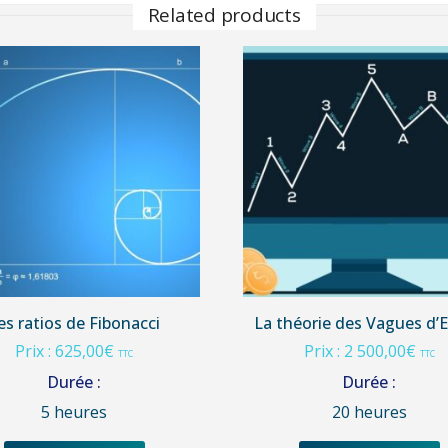
Related products
es ratios de Fibonacci
La théorie des Vagues d’El
Prix :
625,00
€
Prix :
2 500,00
€
TTC
TTC
Durée :
Durée :
5 heures
20 heures