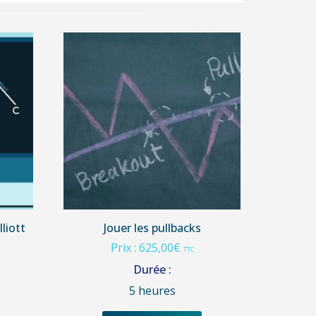
liott
Jouer les pullbacks
Prix :
625,00
€
TTC
Durée :
5 heures