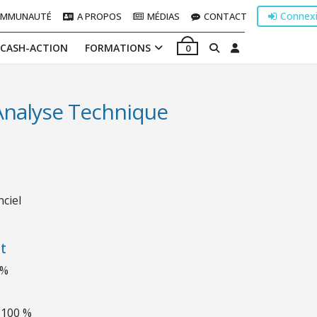
Connex
OMMUNAUTÉ
A PROPOS
MÉDIAS
CONTACT
 CASH-ACTION
FORMATIONS
0
’Analyse Technique
nciel
t
 %
100 %