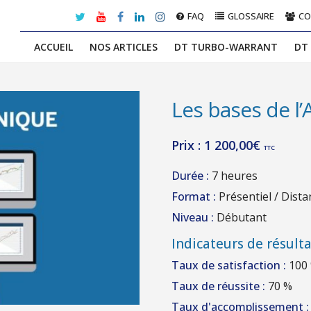
FAQ
GLOSSAIRE
C
ACCUEIL
NOS ARTICLES
DT TURBO-WARRANT
DT
Les bases de l
Prix :
1 200,00
€
TTC
Durée :
7 heures
Format :
Présentiel / Dista
Niveau :
Débutant
Indicateurs de résulta
Taux de satisfaction :
100
Taux de réussite :
70 %
Taux d'accomplissement :