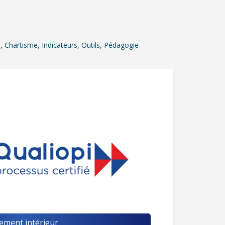
e
,
Chartisme
,
Indicateurs
,
Outils
,
Pédagogie
ement intérieur