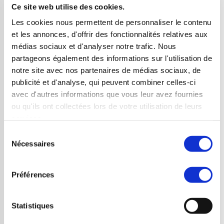
Ce site web utilise des cookies.
d’une autre, à celui-ci.
Les cookies nous permettent de personnaliser le contenu
DT ne se rémunère par ailleurs que sur une offre
et les annonces, d'offrir des fonctionnalités relatives aux
fixe – offre permettant l’accès à tout ou partie de
médias sociaux et d'analyser notre trafic. Nous
ses recommandations d’ordre général.
partageons également des informations sur l'utilisation de
DT agit de manière strictement indépendante, dans
notre site avec nos partenaires de médias sociaux, de
publicité et d'analyse, qui peuvent combiner celles-ci
un souci d’intégrité totale.
avec d'autres informations que vous leur avez fournies
L’équipe en charge des recommandations témoigne
ou qu'ils ont collectées lors de votre utilisation de leurs
d’une expérience significative lui assurant une
services.
parfaite compétence pour dispenser ses alertes.
Sélection
Nécessaires
Par ailleurs, notre équipe assure une présence
du
consentement
permanente sur les marchés, dans la limite des
heures d’ouverture locales dudit marché, et ce y
Préférences
compris les jours fériés où les marchés sont
ouverts.
Statistiques
La méthodologie utilisée afin de dispenser nos