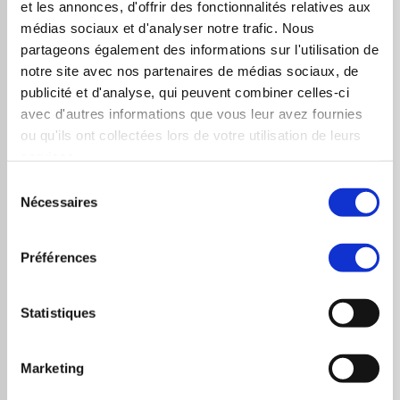
et les annonces, d'offrir des fonctionnalités relatives aux
Pédagogie & Evaluation
médias sociaux et d'analyser notre trafic. Nous
partageons également des informations sur l'utilisation de
Nous proposons un QCM en amont de la
notre site avec nos partenaires de médias sociaux, de
formation afin d’estimer les attentes et le
publicité et d'analyse, qui peuvent combiner celles-ci
niveau des participants
avec d'autres informations que vous leur avez fournies
La pédagogie de cette formation s’appuie
ou qu'ils ont collectées lors de votre utilisation de leurs
services.
sur une large variété de situations
Sélection
d’apprentissage : cas pratiques,
Nécessaires
du
échanges, études de cas, exercices,
consentement
travaux dirigés
Préférences
Chaque compétence est mesurée par des
évaluations formatives (cas pratiques,
Statistiques
exercices) tout au long de la formation
Une évaluation sous forme de QCM est
Marketing
organisée en fin de parcours pour