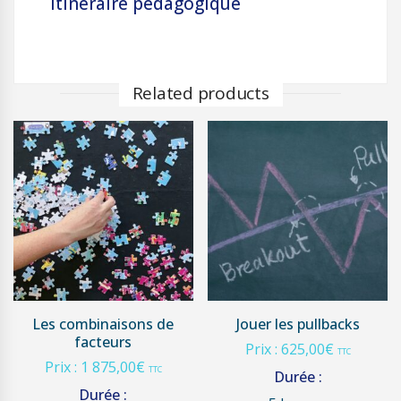
Itineraire pédagogique
Related products
Les combinaisons de
Jouer les pullbacks
facteurs
Prix :
625,00
€
TTC
Prix :
1 875,00
€
TTC
Durée :
Durée :