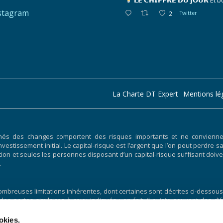
𝗟𝗘 𝗖𝗛𝗜𝗙𝗙𝗥𝗘 𝗗𝗨 𝗝𝗢𝗨𝗥
Et b
stagram
2
Twitter
La Charte DT Expert
Mentions lé
hés des changes comportent des risques importants et ne conviennent
nvestissement initial. Le capital-risque est l’argent que l’on peut perdre s
ociation et seules les personnes disposant d’un capital-risque suffisant 
.
breuses limitations inhérentes, dont certaines sont décrites ci-dessous.
 des pertes similaires à ceux indiqués ; en fait, il existe souvent des
uite par un programme de trading particulier. L’une des limites des 
lus, la négociation hypothétique n’implique pas de risque financier,
okies.