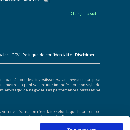
onnes vacances à tous !
Charger la suite
gales
CGV
Politique de confidentialité
Disclaimer
 pas à tous les investisseurs. Un investisseur peut
ans mettre en péril sa sécurité financière ou son style de
doivent envisager de négocier. Les performances passées ne
 Aucune déclaration n’est faite selon laquelle un compte
 différences marquées entre les résultats de performance
résultats de performance hypothétiques est qu’ils sont
 et aucun résultat de négociation hypothétique ne peut
Tout autoriser