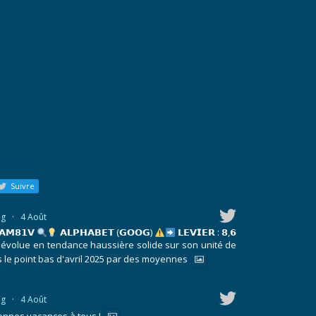
Suivre
ng
·
4 Août
 𝗔𝗠𝟴𝟭𝗩
𝗔𝗟𝗣𝗛𝗔𝗕𝗘𝗧 (𝗚𝗢𝗢𝗚)
𝗟𝗘𝗩𝗜𝗘𝗥 : 𝟴,𝟲
olue en tendance haussière solide sur son unité de
s le point bas d'avril 2025 par des moyennes
ng
·
4 Août