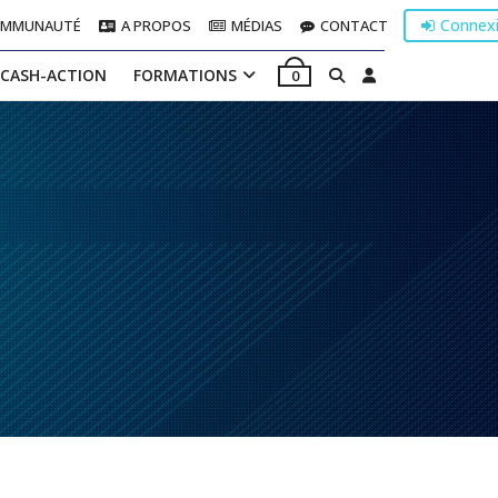
Connex
OMMUNAUTÉ
A PROPOS
MÉDIAS
CONTACT
 CASH-ACTION
FORMATIONS
0