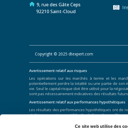
9, rue des Gâte Ceps
In
92210 Saint-Cloud
Copyright © 2025 dtexpert.com
Avertissement relatif aux risques
Les opérations sur les marchés à terme et les marc
potentiellement perdre la totalité ou une partie de son i
vie. Seul le capital-risque doit être utilisé pour la nég
sont pas nécessairement indicatives des résultats futurs
Avertissement relatif aux performances hypothétiques
Les résultats des performances hypothétiques ont de nom
réalisera ou est susceptible de réaliser des profits ou
hypothétiques et les résultats réels obtenus par la s
généralement préparés avec le bénéfice du recul. De p
Ce site web utilise des co