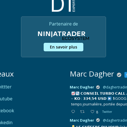
Partenaire de
En savoir plus
eaux
Marc Dagher
ittter
Marc Dagher
@daghertradi
𝗖𝗢𝗡𝗦𝗘𝗜𝗟 𝗧𝗨𝗥𝗕𝗢 𝗖𝗔𝗟𝗟
utube
– 𝗞𝗢 : 𝟯𝟯𝟰,𝟱𝟰 𝗨𝗦𝗗
$GOOG év
temps journalière, portée depui
cebook
8
Twitter
Marc Dagher
@daghertradi
nkedin