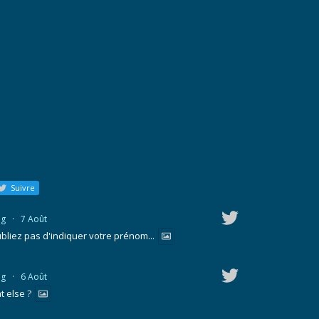
Suivre
ng
·
7 Août
bliez pas d'indiquer votre prénom...
ng
·
6 Août
 else ?