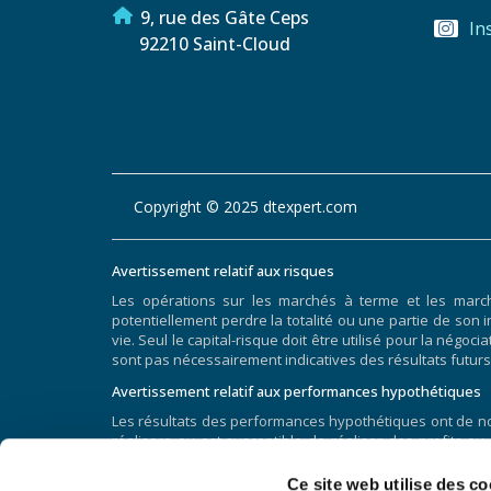
9, rue des Gâte Ceps
In
92210 Saint-Cloud
Copyright © 2025 dtexpert.com
Avertissement relatif aux risques
Les opérations sur les marchés à terme et les marc
potentiellement perdre la totalité ou une partie de son i
vie. Seul le capital-risque doit être utilisé pour la nég
sont pas nécessairement indicatives des résultats futurs
Avertissement relatif aux performances hypothétiques
Les résultats des performances hypothétiques ont de nom
réalisera ou est susceptible de réaliser des profits ou
hypothétiques et les résultats réels obtenus par la s
généralement préparés avec le bénéfice du recul. De p
Ce site web utilise des co