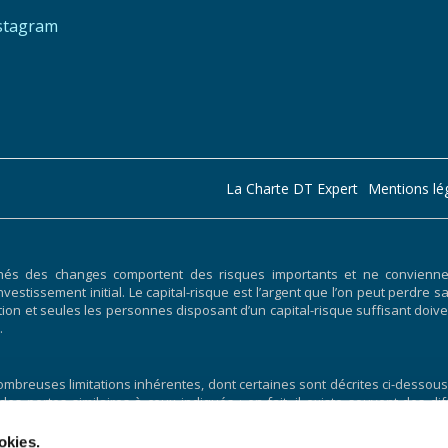
stagram
La Charte DT Expert
Mentions lé
hés des changes comportent des risques importants et ne conviennent
nvestissement initial. Le capital-risque est l’argent que l’on peut perdre s
ociation et seules les personnes disposant d’un capital-risque suffisant 
.
breuses limitations inhérentes, dont certaines sont décrites ci-dessous.
 des pertes similaires à ceux indiqués ; en fait, il existe souvent des
uite par un programme de trading particulier. L’une des limites des 
lus, la négociation hypothétique n’implique pas de risque financier,
okies.