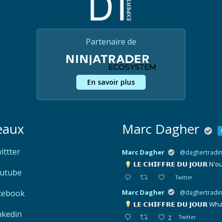
Partenaire de
En savoir plus
eaux
Marc Dagher
ittter
Marc Dagher
@daghertradi
𝗟𝗘 𝗖𝗛𝗜𝗙𝗙𝗥𝗘 𝗗𝗨 𝗝𝗢𝗨𝗥
N'ou
utube
Twitter
Marc Dagher
cebook
@daghertradi
𝗟𝗘 𝗖𝗛𝗜𝗙𝗙𝗥𝗘 𝗗𝗨 𝗝𝗢𝗨𝗥
What
nkedin
2
Twitter