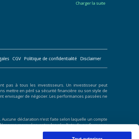
Charger la suite
gales
CGV
Politique de confidentialité
Disclaimer
 pas à tous les investisseurs. Un investisseur peut
ans mettre en péril sa sécurité financière ou son style de
doivent envisager de négocier. Les performances passées ne
 Aucune déclaration n’est faite selon laquelle un compte
 différences marquées entre les résultats de performance
résultats de performance hypothétiques est qu’ils sont
 et aucun résultat de négociation hypothétique ne peut
Tout autoriser