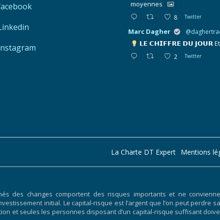
moyennes
facebook
8
Twitter
Linkedin
Marc Dagher
@daghertra
𝗟𝗘 𝗖𝗛𝗜𝗙𝗙𝗥𝗘 𝗗𝗨 𝗝𝗢𝗨𝗥
E
Instagram
2
Twitter
La Charte DT Expert
Mentions lé
hés des changes comportent des risques importants et ne conviennent
nvestissement initial. Le capital-risque est l’argent que l’on peut perdre s
ociation et seules les personnes disposant d’un capital-risque suffisant 