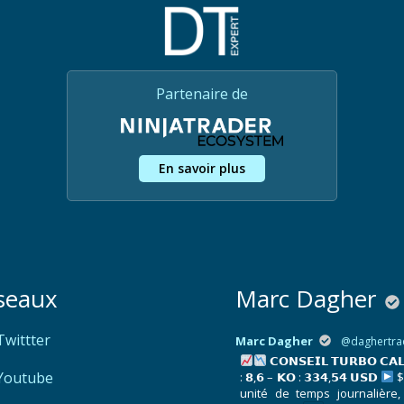
Partenaire de
En savoir plus
seaux
Marc Dagher
Twittter
Marc Dagher
@daghertra
𝗖𝗢𝗡𝗦𝗘𝗜𝗟 𝗧𝗨𝗥𝗕𝗢 𝗖𝗔
Youtube
: 𝟴,𝟲 – 𝗞𝗢 : 𝟯𝟯𝟰,𝟱𝟰 𝗨𝗦𝗗
$
unité de temps journalière,