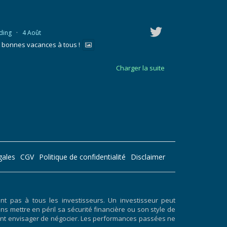
ding
·
4 Août
t bonnes vacances à tous !
Charger la suite
gales
CGV
Politique de confidentialité
Disclaimer
 pas à tous les investisseurs. Un investisseur peut
ans mettre en péril sa sécurité financière ou son style de
doivent envisager de négocier. Les performances passées ne