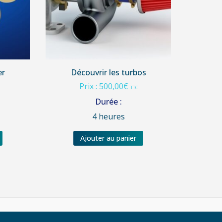
er
Découvrir les turbos
Prix :
500,00
€
C
TTC
Durée :
4 heures
Ajouter au panier