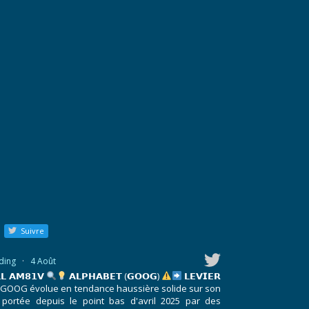
Suivre
ding
·
4 Août
𝗟 𝗔𝗠𝟴𝟭𝗩
𝗔𝗟𝗣𝗛𝗔𝗕𝗘𝗧 (𝗚𝗢𝗢𝗚)
𝗟𝗘𝗩𝗜𝗘𝗥
GOOG évolue en tendance haussière solide sur son
 portée depuis le point bas d'avril 2025 par des