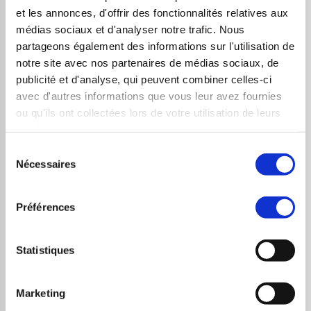
et les annonces, d'offrir des fonctionnalités relatives aux
Pédagogie & Evaluation
médias sociaux et d'analyser notre trafic. Nous
partageons également des informations sur l'utilisation de
Nous proposons un QCM en amont de la
notre site avec nos partenaires de médias sociaux, de
formation afin d’estimer les attentes et le
publicité et d'analyse, qui peuvent combiner celles-ci
avec d'autres informations que vous leur avez fournies
niveau des participants
ou qu'ils ont collectées lors de votre utilisation de leurs
La pédagogie de cette formation s’appuie
services.
sur une large variété de situations
Sélection
d’apprentissage : cas pratiques,
Nécessaires
du
échanges, études de cas, exercices,
consentement
travaux dirigés
Préférences
Chaque compétence est mesurée par des
évaluations formatives (cas pratiques,
Statistiques
exercices) tout au long de la formation
Une évaluation sous forme de QCM est
Marketing
organisée en fin de parcours pour