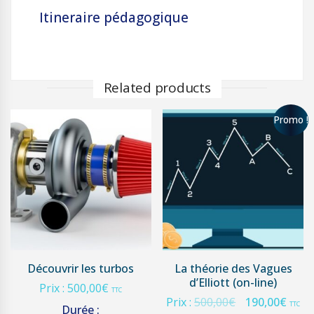
Itineraire pédagogique
Related products
Promo !
Découvrir les turbos
La théorie des Vagues
d’Elliott (on-line)
Prix :
500,00
€
TTC
Prix :
500,00
€
190,00
€
TTC
Durée :