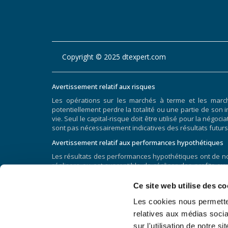
Copyright © 2025 dtexpert.com
Avertissement relatif aux risques
Les opérations sur les marchés à terme et les marc
potentiellement perdre la totalité ou une partie de son i
vie. Seul le capital-risque doit être utilisé pour la nég
sont pas nécessairement indicatives des résultats futurs
Avertissement relatif aux performances hypothétiques
Les résultats des performances hypothétiques ont de nom
réalisera ou est susceptible de réaliser des profits ou
hypothétiques et les résultats réels obtenus par la s
généralement préparés avec le bénéfice du recul. De p
Ce site web utilise des co
complètement rendre compte de l’impact du risque fina
Les cookies nous permetten
particulier malgré les pertes de négociation sont des 
facteurs liés aux marchés en général ou à la mise en œu
relatives aux médias socia
performance hypothétiques et qui peuvent tous avoir un i
sur l'utilisation de notre 