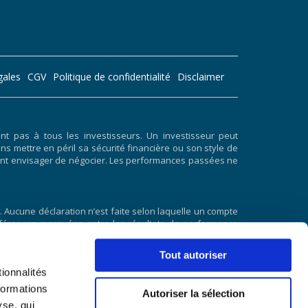
gales
CGV
Politique de confidentialité
Disclaimer
 pas à tous les investisseurs. Un investisseur peut
ans mettre en péril sa sécurité financière ou son style de
doivent envisager de négocier. Les performances passées ne
 Aucune déclaration n’est faite selon laquelle un compte
 différences marquées entre les résultats de performance
résultats de performance hypothétiques est qu’ils sont
 et aucun résultat de négociation hypothétique ne peut
Tout autoriser
 les pertes ou à adhérer à un programme de négociation
ionnalités
tats de négociation réels. Il existe de nombreux autres
ement pris en compte dans la préparation de résultats de
formations
Autoriser la sélection
yse, qui