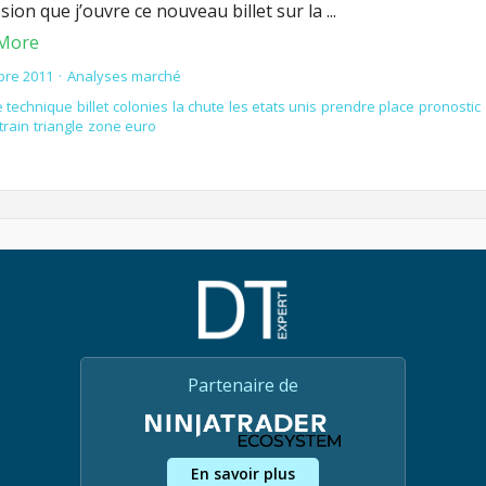
sion que j’ouvre ce nouveau billet sur la ...
More
bre 2011
Analyses marché
e technique
billet
colonies
la chute
les etats unis
prendre place
pronostic
train
triangle
zone euro
Partenaire de
En savoir plus