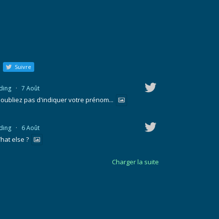
Suivre
ding
·
7 Août
'oubliez pas d'indiquer votre prénom...
ding
·
6 Août
hat else ?
Charger la suite