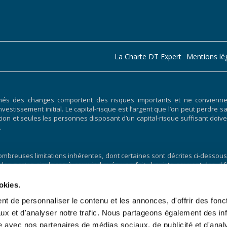
La Charte DT Expert
Mentions lé
hés des changes comportent des risques importants et ne conviennent
nvestissement initial. Le capital-risque est l’argent que l’on peut perdre s
ociation et seules les personnes disposant d’un capital-risque suffisant 
.
breuses limitations inhérentes, dont certaines sont décrites ci-dessous.
 des pertes similaires à ceux indiqués ; en fait, il existe souvent des
uite par un programme de trading particulier. L’une des limites des 
lus, la négociation hypothétique n’implique pas de risque financier,
okies.
ncier de la négociation réelle. Par exemple, la capacité à supporter
t de personnaliser le contenu et les annonces, d'offrir des fonct
points importants qui peuvent également affecter négativement les résul
vre d’un programme de trading spécifique qui ne peuvent pas être entièr
ux et d'analyser notre trafic. Nous partageons également des in
mpact négatif sur les résultats de trading.
site avec nos partenaires de médias sociaux, de publicité et d'anal