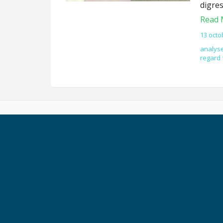
digres
Read 
13 octo
analys
regard