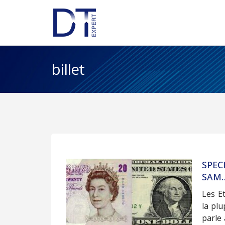
billet
SPEC
SAM
Les Et
la plu
parle 