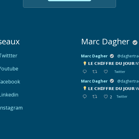
seaux
Marc Dagher
Twittter
Marc Dagher
@daghertra
𝗟𝗘 𝗖𝗛𝗜𝗙𝗙𝗥𝗘 𝗗𝗨 𝗝𝗢𝗨𝗥
N
Youtube
Twitter
Marc Dagher
facebook
@daghertra
𝗟𝗘 𝗖𝗛𝗜𝗙𝗙𝗥𝗘 𝗗𝗨 𝗝𝗢𝗨𝗥
W
Linkedin
2
Twitter
Instagram