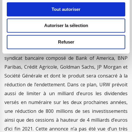
Le groupe a annoncé, le 16 septembre 2020, la mise en
Tout autoriser
place d’un plan de renforcement de son bilan d’un
montant de 9 milliards d’euros pour faire face aux
Autoriser la sélection
incertitudes liées à la crise sanitaire. Ce plan prévoit,
entre autres, une augmentation de capital de 3,5
Refuser
milliards d’euros, intégralement souscrite par un
syndicat bancaire composé de Bank of America, BNP
Paribas, Crédit Agricole, Goldman Sachs, JP Morgan et
Société Générale et dont le produit sera consacré à la
réduction de l’endettement. Dans ce plan, URW prévoit
aussi de limiter à un milliard d’euros les dividendes
versés en numéraire sur les deux prochaines années,
une réduction de 800 millions de ses investissements
ainsi que des cessions à hauteur de 4 milliards d’euros
d’ici fin 2021. Cette annonce n’a pas été vue d’un très