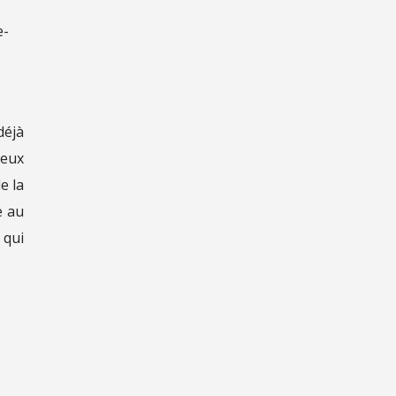
e-
déjà
deux
e la
e au
 qui