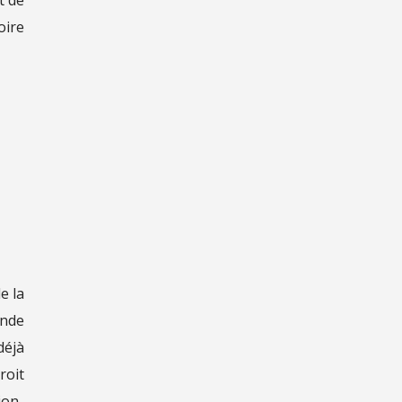
oire
e la
onde
déjà
roit
ion-