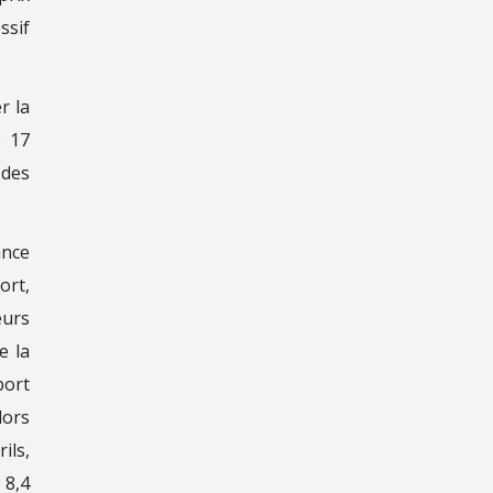
ssif
r la
e 17
 des
ance
ort,
eurs
e la
port
lors
ils,
 8,4