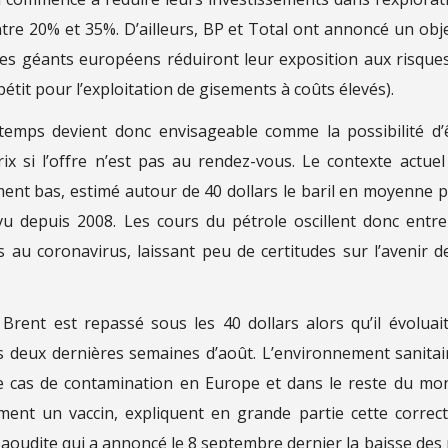
re 20% et 35%. D’ailleurs, BP et Total ont annoncé un obje
ces géants européens réduiront leur exposition aux risque
étit pour l’exploitation de gisements à coûts élevés).
gtemps devient donc envisageable comme la possibilité d’
x si l’offre n’est pas au rendez-vous. Le contexte actuel
ment bas, estimé autour de 40 dollars le baril en moyenne 
 vu depuis 2008. Les cours du pétrole oscillent donc entre
 au coronavirus, laissant peu de certitudes sur l’avenir d
rent est repassé sous les 40 dollars alors qu’il évoluai
 deux dernières semaines d’août. L’environnement sanitai
 cas de contamination en Europe et dans le reste du mo
ement un vaccin, expliquent en grande partie cette correct
e Saoudite qui a annoncé le 8 septembre dernier la baisse des 