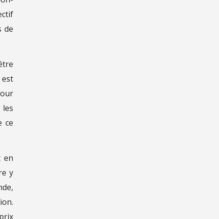
ctif
s de
être
 est
pour
 les
e ce
t en
re y
nde,
ion.
prix