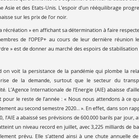
ne Asie et des Etats-Unis. L’espoir d’un rééquilibrage progre
isse sur les prix de l’or noir.
la récréation » en affichant sa détermination à faire respecte
embres de l’OPEP+ au cours de leur dernière réunion l
ordre » est de donner au marché des espoirs de stabilisation
nd on voit la persistance de la pandémie qui plombe la rel
rise de la demande, surtout que le secteur du transp
é. L’Agence Internationale de l’Energie (AIE) abaisse d’aill
 pour le reste de l’année : « Nous nous attendons à ce qu
ttement au second semestre 2020… ». En effet, dans son rap
 l’AIE a abaissé ses prévisions de 600.000 barils par jour, a
eint un niveau record en juillet, avec 3,225 milliards de bar
lement prévu. Elle s’attend ainsi à une chute annuelle de