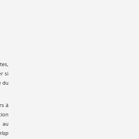
tes,
r si
é du
rs à
tion
e au
erlap