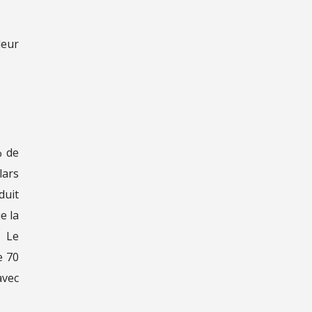
leur
% de
lars
duit
e la
. Le
e 70
avec