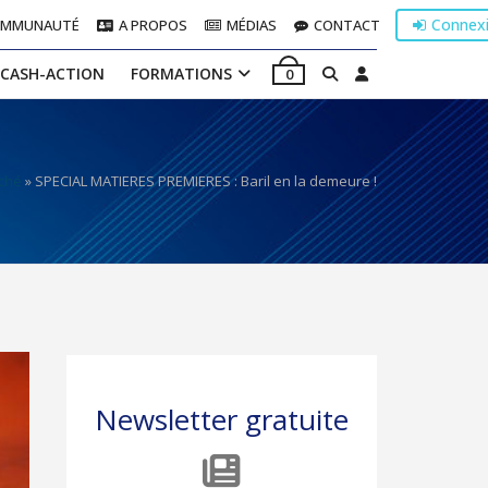
Connex
OMMUNAUTÉ
A PROPOS
MÉDIAS
CONTACT
 CASH-ACTION
FORMATIONS
0
ché
»
SPECIAL MATIERES PREMIERES : Baril en la demeure !
Newsletter gratuite