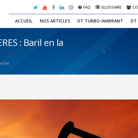
FAQ
GLOSSAIRE
C
ACCUEIL
NOS ARTICLES
DT TURBO-WARRANT
DT
S : Baril en la
Accueil
»
Analyses de mar
arché