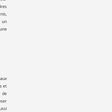
dres
nis,
n un
 une
 aux
s et
e de
oser
ussi