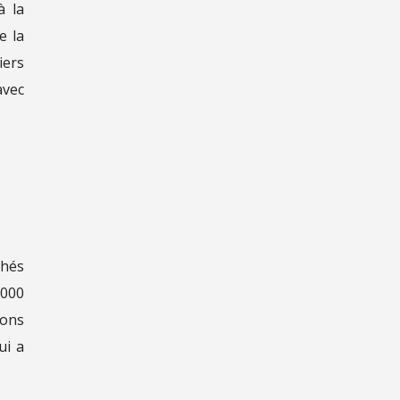
à la
e la
iers
avec
chés
.000
ions
ui a