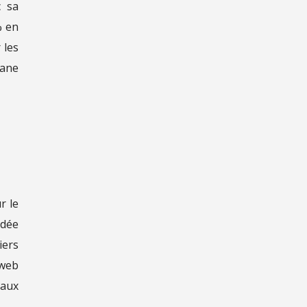
c sa
% en
 les
xane
r le
idée
iers
web
 aux