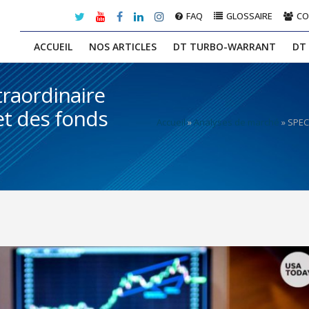
FAQ
GLOSSAIRE
C
ACCUEIL
NOS ARTICLES
DT TURBO-WARRANT
DT
raordinaire
et des fonds
Accueil
»
Analyses de marché
»
SPECI