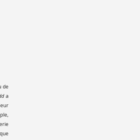
u de
dd
a
leur
ple,
erie
ique