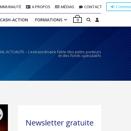
Connex
OMMUNAUTÉ
A PROPOS
MÉDIAS
CONTACT
 CASH-ACTION
FORMATIONS
0
AL ACTUALITE – L’extraordinaire fable des petits porteurs
et des fonds spéculatifs
Newsletter gratuite