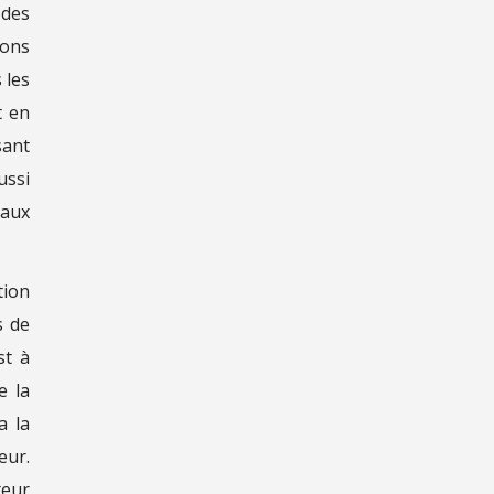
 des
ions
 les
t en
sant
ussi
eaux
tion
s de
st à
e la
a la
eur.
teur