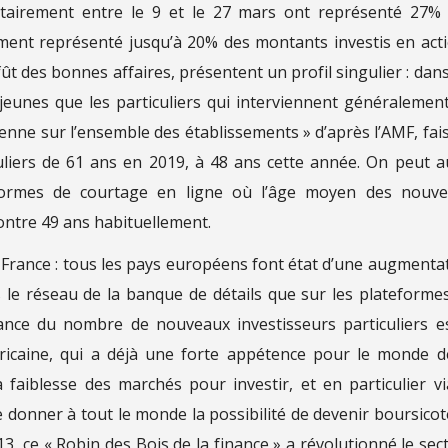
itairement entre le 9 et le 27 mars ont représenté 27%
lement représenté jusqu’à 20% des montants investis en act
ffût des bonnes affaires, présentent un profil singulier : dans
jeunes que les particuliers qui interviennent généralemen
nne sur l’ensemble des établissements » d’après l’AMF, fai
uliers de 61 ans en 2019, à 48 ans cette année. On peut a
formes de courtage en ligne où l’âge moyen des nouv
ontre 49 ans habituellement.
 France : tous les pays européens font état d’une augmenta
s le réseau de la banque de détails que sur les plateforme
sance du nombre de nouveaux investisseurs particuliers e
éricaine, qui a déjà une forte appétence pour le monde d
 faiblesse des marchés pour investir, et en particulier vi
donner à tout le monde la possibilité de devenir boursicot
3, ce « Robin des Bois de la finance » a révolutionné le sec