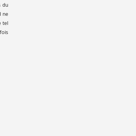
s du
l ne
 tel
fois