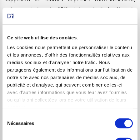
notamment dans la R&D et lors de l’extraction de
minerai. Le défi est immense : la sidérurgie, qui émet 7 à
9% du CO
mondial (4% en France), est l’une des
2
industries les plus difficiles à décarboner.
Ce site web utilise des cookies.
Les cookies nous permettent de personnaliser le contenu
Toutefois, la reprise économique est amorcée dans de
et les annonces, d'offrir des fonctionnalités relatives aux
nombreuses régions du monde, bien qu’elle soit
médias sociaux et d'analyser notre trafic. Nous
disparate selon les pays et dépende fortement des
partageons également des informations sur l'utilisation de
notre site avec nos partenaires de médias sociaux, de
mesures de soutien public à l’investissement et de
publicité et d'analyse, qui peuvent combiner celles-ci
l’évolution des conditions sanitaires. Néanmoins, à
avec d'autres informations que vous leur avez fournies
l’heure actuelle, bien que la production des mines ait
ou qu'ils ont collectées lors de votre utilisation de leurs
repris dans de nombreux pays, le secteur de la
services.
métallurgie fait face à de nombreuses difficultés liées
Sélection
Nécessaires
du
notamment à la baisse de la demande en raison d’une
consentement
conjoncture défavorable.