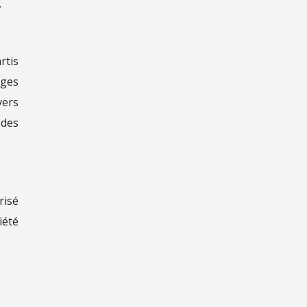
.
rtis
ages
vers
 des
risé
iété