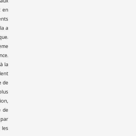
taux
t en
ents
la a
que.
tème
nce.
à la
dent
e de
plus
ion,
e de
 par
 les