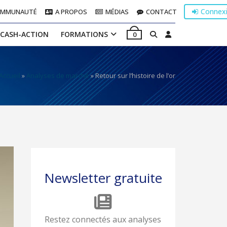
Connex
OMMUNAUTÉ
A PROPOS
MÉDIAS
CONTACT
 CASH-ACTION
FORMATIONS
0
Accueil
»
Analyses de marché
»
Retour sur l’histoire de l’or
Newsletter gratuite
Restez connectés aux analyses