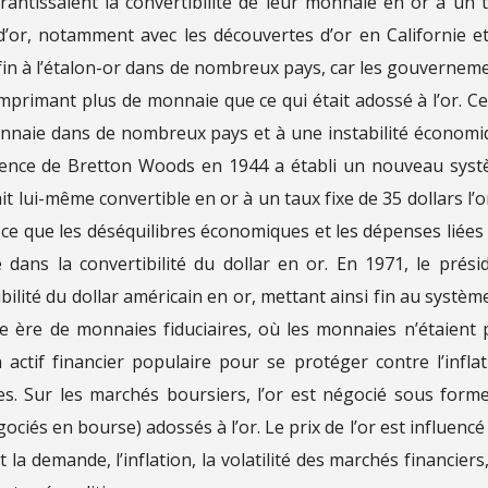
ntissaient la convertibilité de leur monnaie en or à un 
d’or, notamment avec les découvertes d’or en Californie e
fin à l’étalon-or dans de nombreux pays, car les gouvernem
imprimant plus de monnaie que ce qui était adossé à l’or. Ce
onnaie dans de nombreux pays et à une instabilité économi
rence de Bretton Woods en 1944 a établi un nouveau sys
it lui-même convertible en or à un taux fixe de 35 dollars l’o
 ce que les déséquilibres économiques et les dépenses liées 
 dans la convertibilité du dollar en or. En 1971, le prési
bilité du dollar américain en or, mettant ainsi fin au systèm
 ère de monnaies fiduciaires, où les monnaies n’étaient 
 actif financier populaire pour se protéger contre l’inflat
ques. Sur les marchés boursiers, l’or est négocié sous form
ociés en bourse) adossés à l’or. Le prix de l’or est influencé
la demande, l’inflation, la volatilité des marchés financiers,