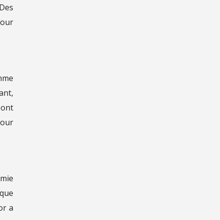
 Des
pour
omme
ant,
 ont
pour
omie
ique
or a