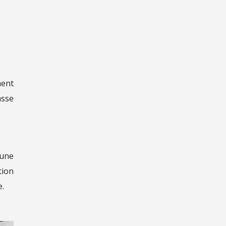
ment
asse
 une
tion
e.