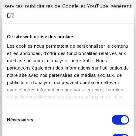
services publicitaires de Google et YouTube génèrent
les trois quarts du chiffre d’affaires de la compagnie.
Mais comme elles, la compagnie se diversifie dans les
activités cloud et les solutions logicielles (Android,
Ce site web utilise des cookies.
Chrome, Earth, Maps, Waze, YouTube …) Comme ses
Les cookies nous permettent de personnaliser le contenu
concurrentes, Alphabet investit massivement dans l’IA
et les annonces, d'offrir des fonctionnalités relatives aux
dont elle intègre les fonctionnalités dans ses produits.
médias sociaux et d'analyser notre trafic. Nous
partageons également des informations sur l'utilisation de
En 2023, elle a vu son chiffre d’affaires progresser de
notre site avec nos partenaires de médias sociaux, de
9%, renforçant la confiance des investisseurs. Le cours
publicité et d'analyse, qui peuvent combiner celles-ci
de l’action a progressé quant à lui de 47% sur l’année.
avec d'autres informations que vous leur avez fournies
ou qu'ils ont collectées lors de votre utilisation de leurs
services.
Sélection
5- Amazon (capitalisation : 1 900 Mds$)
Nécessaires
du
consentement
Amazon est bien plus qu’une simple plateforme de