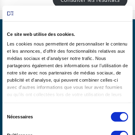
Ce site web utilise des cookies.
Les cookies nous permettent de personnaliser le contenu
et les annonces, d'offrir des fonctionnalités relatives aux
Partenaire de
médias sociaux et d'analyser notre trafic. Nous
partageons également des informations sur l'utilisation de
notre site avec nos partenaires de médias sociaux, de
publicité et d'analyse, qui peuvent combiner celles-ci
En savoir plus
avec d'autres informations que vous leur avez fournies
ou qu'ils ont collectées lors de votre utilisation de leurs
services.
Copyright © 2025 dtexpert.com
Sélection
La Charte DT Expert
Mentions légales
CGV
Nécessaires
du
Politique de confidentialité
Disclaimer
consentement