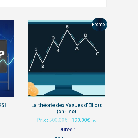
Promo !
RSI
La théorie des Vagues d’Elliott
(on-line)
Prix :
500,00
€
190,00
€
TTC
Durée :