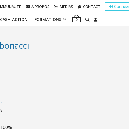
Connex
OMMUNAUTÉ
A PROPOS
MÉDIAS
CONTACT
 CASH-ACTION
FORMATIONS
0
ibonacci
t
%
100%