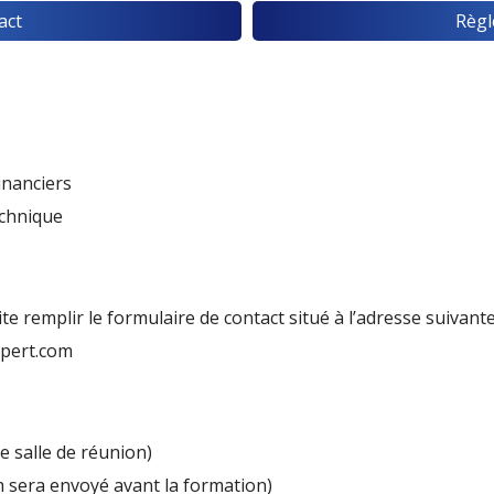
act
Règl
inanciers
echnique
site remplir le formulaire de contact situé à l’adresse suivante
xpert.com
re salle de réunion)
m sera envoyé avant la formation)