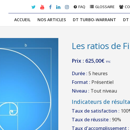
FAQ
GLOSSAIRE
C
ACCUEIL
NOS ARTICLES
DT TURBO-WARRANT
DT
Les ratios de F
Prix :
625,00
€
TTC
Durée :
5 heures
Format :
Présentiel
Niveau :
Tout niveau
Indicateurs de résulta
Taux de satisfaction :
100
Taux de réussite :
90%
Taux d'accomplissement :