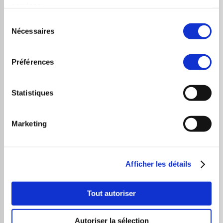
services.
Public cible
Sélection
Investisseurs particuliers
Nécessaires
du
Épargnants qui souhaitent intégrer
consentement
l’Analyse Technique dans leurs décisions
Préférences
d’investissement
Gérants d’actifs de sociétés de gestion
Statistiques
Programme
Marketing
Introduction
Compréhension de base
Afficher les détails
Schéma de base
Les vagues elliottistes
Tout autoriser
Les phases impulsives
Les phases correctives
Autoriser la sélection