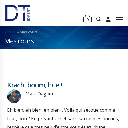
0
Accueil
»
Mes cours
Mes cours
Krach, boum, hue !
Marc Dagher
Eh bien, eh bien, eh bien… Voilà qui secoue comme il
faut, non ? En préambule et sans sarcasmes aucuns,
j’espère que très peu d’entre vous étiez, d’une