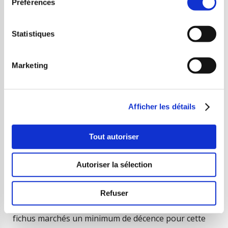
Préférences
Statistiques
Marketing
SPECIAL CAC – Peut-on décemment
repasser haussiers ?! Ou quand les
Afficher les détails
gouvernements ont une « DETTE »
Tout autoriser
envers l’économie …
Marc Dagher
Autoriser la sélection
C’est un peu l’objectif de ce nouvel article : refaire un
Refuser
plaidoyer pour l’analyse technique et demander à ces
fichus marchés un minimum de décence pour cette