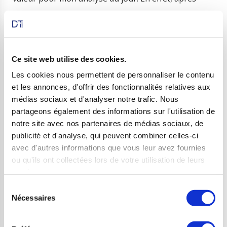
vous avoir exposé l’exemple d’une belle réussite il y a
quelques jours en abordant le sujet Apple, il m’a
semblé intéressant de voir comment, à l’inverse, on
peut incarner le déclin dans toute sa…
Ce site web utilise des cookies.
Les cookies nous permettent de personnaliser le contenu
Commencer le cours
et les annonces, d'offrir des fonctionnalités relatives aux
Continuer
médias sociaux et d'analyser notre trafic. Nous
Consulter les résultats
partageons également des informations sur l'utilisation de
notre site avec nos partenaires de médias sociaux, de
publicité et d'analyse, qui peuvent combiner celles-ci
avec d'autres informations que vous leur avez fournies
ou qu'ils ont collectées lors de votre utilisation de leurs
services.
Sélection
Nécessaires
du
consentement