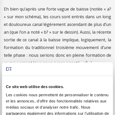
Eh bien qu’après une forte vague de baisse (notée « a?
» sur mon schéma), les cours sont entrés dans un long
et douloureux canal légèrement ascendant de plus d’un
an (que l’on a noté « b? » sur le dessin). Aussi, la récente
sortie de ce canal à la baisse implique, logiquement, la
formation du traditionnel troisième mouvement d’une
telle phase : nous serions donc en pleine formation de
ce mouvement (que nous avons annoté « c? »).
Ainsi, la tendance immédiate devrait légitimement
rester baissière, puisque les objectifs théoriques de
Ce site web utilise des cookies.
cette vague c? devraient nous mener encore plus bas.
Les cookies nous permettent de personnaliser le contenu
Regardons donc tout ça de plus près…
et les annonces, d'offrir des fonctionnalités relatives aux
médias sociaux et d'analyser notre trafic. Nous
Etat des lieux technique
partageons également des informations sur l'utilisation de