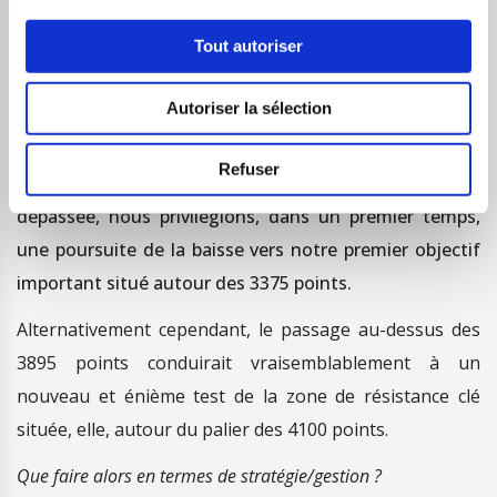
Quel pronostic ?
Tout autoriser
Sans écarter la possibilité d’un rebond technique initial,
Autoriser la sélection
histoire de digérer la forte chute de ces derniers jours,
et
tant que la zone de résistance majeure située
Refuser
autour du gap des 3895 points n’est pas nettement
dépassée, nous privilégions, dans un premier temps,
une poursuite de la baisse vers notre premier objectif
important situé autour des 3375 points.
Alternativement cependant, le passage au-dessus des
3895 points conduirait vraisemblablement à un
nouveau et énième test de la zone de résistance clé
située, elle, autour du palier des 4100 points.
Que faire alors en termes de stratégie/gestion ?