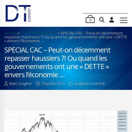
0
Accueil
»
Analyses de marché
»
SPECIAL CAC – Peut-on décemment
repasser haussiers ?! Ou quand les gouvernements ont une « DETTE
» envers l’économie …
SPECIAL CAC – Peut-on décemment
repasser haussiers ?! Ou quand les
gouvernements ont une « DETTE »
envers l’économie …
Marc Dagher
19 juillet 2011
Analyses marché