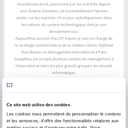
Investisseur privé, passionné par les marchés depuis
une dizaine d’années, j’ai essentiellement fait mes
armes sur les marchés US et plus spécifiquement dans
les valeurs du secteur technologique dont je suis
directement issu.
Aujourd’hui associé chez DT Expert, je suis en charge de
la stratégie commerciale et de la relation clients. Diplômé
d’un Master en Management International à Paris
Dauphine, j’ai occupé plusieurs postes de management à
l’international dans les plus grands groupes de sécurité
informatique.
Ma vision boursière
Fondamentaliste par conviction à l’origine, j’ai découvert
les bienfaits de l’analyse technique à travers le travail de
Ce site web utilise des cookies.
Marc Dagher, après avoir été longtemps un de ses plus
Les cookies nous permettent de personnaliser le contenu
fidèles clients.
et les annonces, d'offrir des fonctionnalités relatives aux
Je partage les mêmes philosophie et approche des
médias sociaux et d'analyser notre trafic. Nous