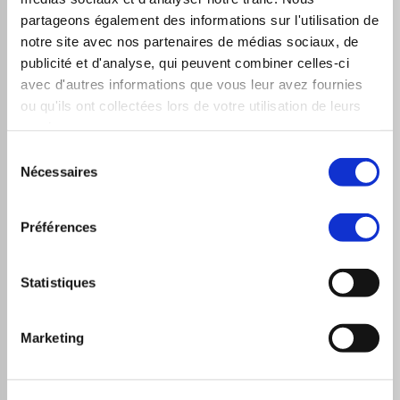
marchés ; savoir garder de l’humilité en toutes
partageons également des informations sur l'utilisation de
circonstances, être consistant dans ses choix et asseoir
notre site avec nos partenaires de médias sociaux, de
sa méthode sur un strict management du Risque, voilà à
publicité et d'analyse, qui peuvent combiner celles-ci
mon sens les seuls secrets du succès pérenne sur les
avec d'autres informations que vous leur avez fournies
marchés.
ou qu'ils ont collectées lors de votre utilisation de leurs
C’est cette approche transparente et sans artifices qui
services.
m’a convaincu de me joindre à cette aventure, au sein
Sélection
d’un monde de la bourse qui me semble parfois en
Nécessaires
du
manquer cruellement.
consentement
Préférences
Edition du profil
Statistiques
Marketing
Compléter mon profil
Accéder à cette section pour permettre aux membres