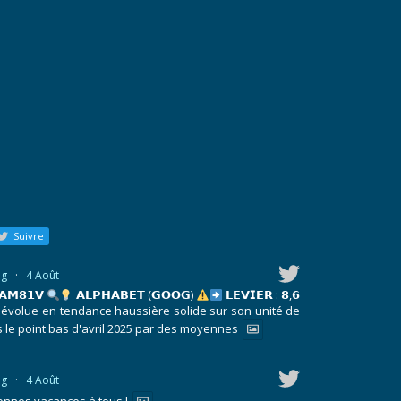
Suivre
ng
·
4 Août
 𝗔𝗠𝟴𝟭𝗩
𝗔𝗟𝗣𝗛𝗔𝗕𝗘𝗧 (𝗚𝗢𝗢𝗚)
𝗟𝗘𝗩𝗜𝗘𝗥 : 𝟴,𝟲
olue en tendance haussière solide sur son unité de
s le point bas d'avril 2025 par des moyennes
ng
·
4 Août