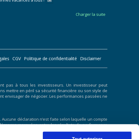
onnes vacances à tous !
Charger la suite
gales
CGV
Politique de confidentialité
Disclaimer
 pas à tous les investisseurs. Un investisseur peut
ans mettre en péril sa sécurité financière ou son style de
doivent envisager de négocier. Les performances passées ne
 Aucune déclaration n’est faite selon laquelle un compte
 différences marquées entre les résultats de performance
résultats de performance hypothétiques est qu’ils sont
 et aucun résultat de négociation hypothétique ne peut
Tout autoriser