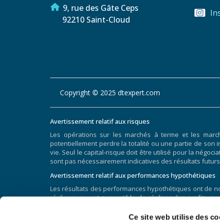
9, rue des Gâte Ceps
In
92210 Saint-Cloud
Copyright © 2025 dtexpert.com
Avertissement relatif aux risques
Les opérations sur les marchés à terme et les marc
potentiellement perdre la totalité ou une partie de son i
vie. Seul le capital-risque doit être utilisé pour la nég
sont pas nécessairement indicatives des résultats futurs
Avertissement relatif aux performances hypothétiques
Les résultats des performances hypothétiques ont de nom
réalisera ou est susceptible de réaliser des profits ou
hypothétiques et les résultats réels obtenus par la s
généralement préparés avec le bénéfice du recul. De p
Ce site web utilise des co