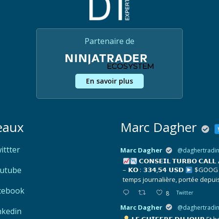
Partenaire de
En savoir plus
eaux
Marc Dagher
ittter
Marc Dagher
@daghertradi
𝗖𝗢𝗡𝗦𝗘𝗜𝗟 𝗧𝗨𝗥𝗕𝗢 𝗖𝗔𝗟𝗟
utube
– 𝗞𝗢 : 𝟯𝟯𝟰,𝟱𝟰 𝗨𝗦𝗗
$GOOG év
temps journalière, portée depui
cebook
8
Twitter
Marc Dagher
@daghertradi
nkedin