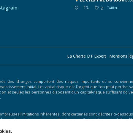
𝗟𝗘 𝗖𝗛𝗜𝗙𝗙𝗥𝗘 𝗗𝗨 𝗝𝗢𝗨𝗥
Et b
stagram
2
Twitter
La Charte DT Expert
Mentions lé
hés des changes comportent des risques importants et ne conviennent
nvestissement initial. Le capital-risque est l’argent que l’on peut perdre s
ociation et seules les personnes disposant d’un capital-risque suffisant 
.
breuses limitations inhérentes, dont certaines sont décrites ci-dessous.
 des pertes similaires à ceux indiqués ; en fait, il existe souvent des
uite par un programme de trading particulier. L’une des limites des 
lus, la négociation hypothétique n’implique pas de risque financier,
okies.