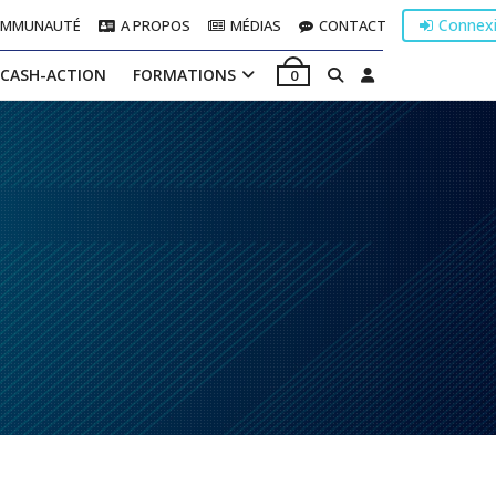
Connex
OMMUNAUTÉ
A PROPOS
MÉDIAS
CONTACT
 CASH-ACTION
FORMATIONS
0