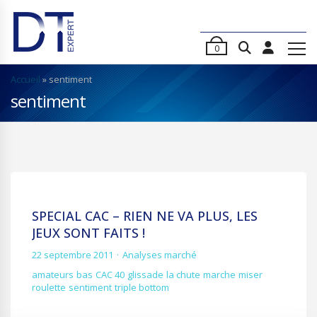
0
Accueil
»
sentiment
sentiment
SPECIAL CAC – RIEN NE VA PLUS, LES
JEUX SONT FAITS !
22 septembre 2011
Analyses marché
amateurs
bas
CAC 40
glissade
la chute
marche
miser
roulette
sentiment
triple bottom