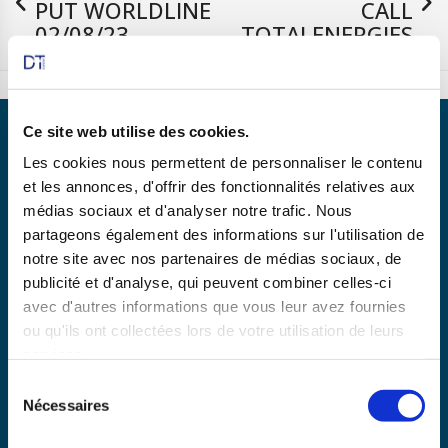
PUT WORLDLINE
CALL
02/08/23
TOTALENERGIES
27/07/23
Ce site web utilise des cookies.
Les cookies nous permettent de personnaliser le contenu
et les annonces, d'offrir des fonctionnalités relatives aux
médias sociaux et d'analyser notre trafic. Nous
Partenaire de
partageons également des informations sur l'utilisation de
notre site avec nos partenaires de médias sociaux, de
publicité et d'analyse, qui peuvent combiner celles-ci
En savoir plus
avec d'autres informations que vous leur avez fournies
ou qu'ils ont collectées lors de votre utilisation de leurs
services.
Copyright © 2025 dtexpert.com
Sélection
Nécessaires
du
La Charte DT Expert
Mentions légales
CGV
consentement
Politique de confidentialité
Disclaimer