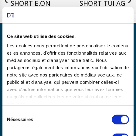
SHORT E.ON
SHORT TUI AG
03/08/2023
16/08/23
Ce site web utilise des cookies.
Les cookies nous permettent de personnaliser le contenu
et les annonces, d'offrir des fonctionnalités relatives aux
Partenaire de
médias sociaux et d'analyser notre trafic. Nous
partageons également des informations sur l'utilisation de
notre site avec nos partenaires de médias sociaux, de
publicité et d'analyse, qui peuvent combiner celles-ci
En savoir plus
avec d'autres informations que vous leur avez fournies
ou qu'ils ont collectées lors de votre utilisation de leurs
services.
Copyright © 2025 dtexpert.com
Sélection
La Charte DT Expert
Mentions légales
CGV
Nécessaires
du
Politique de confidentialité
Disclaimer
consentement