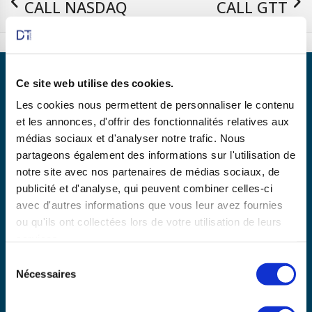
CALL NASDAQ
CALL GTT
100
07/01/2026
Ce site web utilise des cookies.
Les cookies nous permettent de personnaliser le contenu
et les annonces, d'offrir des fonctionnalités relatives aux
Partenaire de
médias sociaux et d'analyser notre trafic. Nous
partageons également des informations sur l'utilisation de
notre site avec nos partenaires de médias sociaux, de
publicité et d'analyse, qui peuvent combiner celles-ci
En savoir plus
avec d'autres informations que vous leur avez fournies
ou qu'ils ont collectées lors de votre utilisation de leurs
services.
Copyright © 2025 dtexpert.com
Sélection
La Charte DT Expert
Mentions légales
CGV
Nécessaires
du
Politique de confidentialité
Disclaimer
consentement