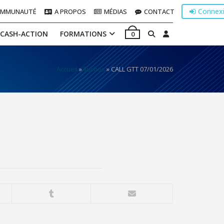
Connex
OMMUNAUTÉ
A PROPOS
MÉDIAS
CONTACT
 CASH-ACTION
FORMATIONS
0
Accueil
»
Turbos
»
CALL GTT 07/01/2026