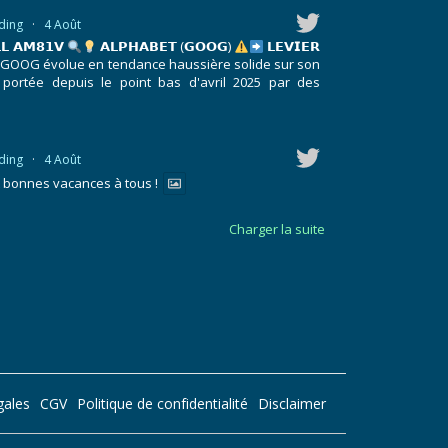
ding
·
4 Août
𝗟 𝗔𝗠𝟴𝟭𝗩
𝗔𝗟𝗣𝗛𝗔𝗕𝗘𝗧 (𝗚𝗢𝗢𝗚)
𝗟𝗘𝗩𝗜𝗘𝗥
GOOG évolue en tendance haussière solide sur son
 portée depuis le point bas d'avril 2025 par des
ding
·
4 Août
t bonnes vacances à tous !
Charger la suite
gales
CGV
Politique de confidentialité
Disclaimer