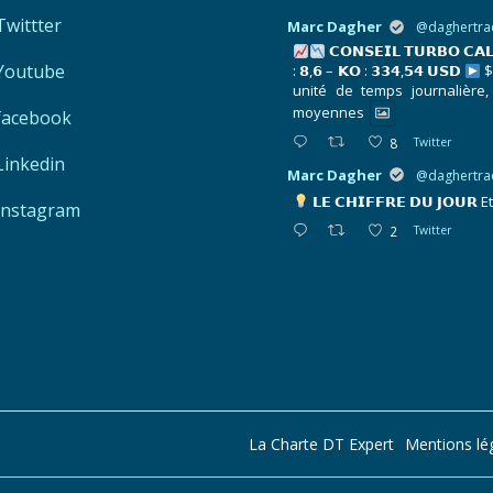
Twittter
Marc Dagher
@daghertra
𝗖𝗢𝗡𝗦𝗘𝗜𝗟 𝗧𝗨𝗥𝗕𝗢 𝗖𝗔
Youtube
: 𝟴,𝟲 – 𝗞𝗢 : 𝟯𝟯𝟰,𝟱𝟰 𝗨𝗦𝗗
$
unité de temps journalière,
moyennes
facebook
8
Twitter
Linkedin
Marc Dagher
@daghertra
𝗟𝗘 𝗖𝗛𝗜𝗙𝗙𝗥𝗘 𝗗𝗨 𝗝𝗢𝗨𝗥
E
Instagram
2
Twitter
La Charte DT Expert
Mentions lé