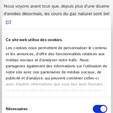
Nous voyons avant tout que, depuis plus d’une dizaine
d’années désormais, les cours du gaz naturel sont bel
et bien inscrits dans une lourde tendance baissière.
Celle-ci s’inscrit dans un schéma elliottiste traditionnel
en cinq temps, présentant même un cas d’école pour
Ce site web utilise des cookies.
tout amateur de cette savante théorie. A savoir, une
Les cookies nous permettent de personnaliser le contenu
et les annonces, d'offrir des fonctionnalités relatives aux
vague III bien plus longue que la vague I (ce qui offre la
médias sociaux et d'analyser notre trafic. Nous
possibilité à la vague V actuelle de se faire en
partageons également des informations sur l'utilisation de
extensions multiples), et des vagues II et IV sous
notre site avec nos partenaires de médias sociaux, de
formes elles aussi classiques, en ABC.
publicité et d'analyse, qui peuvent combiner celles-ci
avec d'autres informations que vous leur avez fournies
ou qu'ils ont collectées lors de votre utilisation de leurs
services.
–
État des lieux
Sélection
Comme on peut le voir sur le graphique ci-dessus et
Nécessaires
du