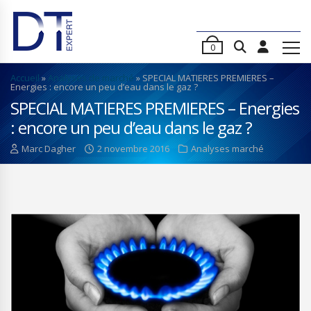
0
Accueil
»
Analyses de marché
»
SPECIAL MATIERES PREMIERES –
Energies : encore un peu d’eau dans le gaz ?
SPECIAL MATIERES PREMIERES – Energies
: encore un peu d’eau dans le gaz ?
Marc Dagher
2 novembre 2016
Analyses marché