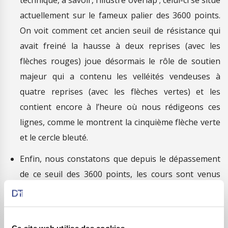
actuellement sur le fameux palier des 3600 points.
On voit comment cet ancien seuil de résistance qui
avait freiné la hausse à deux reprises (avec les
flèches rouges) joue désormais le rôle de soutien
majeur qui a contenu les velléités vendeuses à
quatre reprises (avec les flèches vertes) et les
contient encore à l’heure où nous rédigeons ces
lignes, comme le montrent la cinquième flèche verte
et le cercle bleuté.
Enfin, nous constatons que depuis le dépassement
de ce seuil des 3600 points, les cours sont venus
s’inscrire dans un autre triangle, cette fois ouvert,
avec la base située sur cet overlap, et l’autre côté
sur une oblique de résistance ascendante qui a vu la