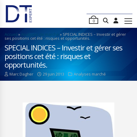
0
Accueil
»
Analyses de marché
»
SPECIAL INDICES – Investir et gérer
ses positions cet été : risques et opportunités.
SPECIAL INDICES – Investir et gérer ses
positions cet été : risques et
opportunités.
Marc Dagher
29 juin 2013
Analyses marché