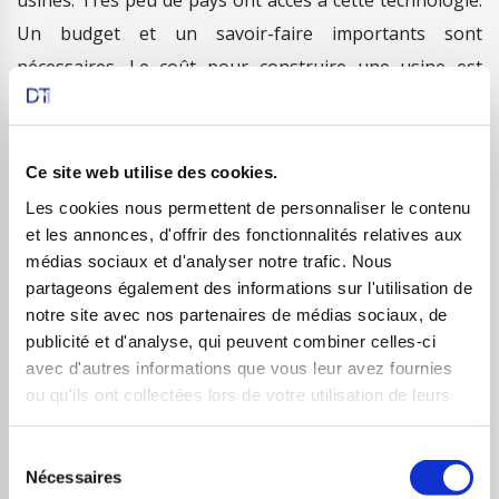
Un budget et un savoir-faire importants sont
nécessaires. Le coût pour construire une usine est
pharamineux. Il faut 4 mois et plus de 200 opérations à
l’échelle microscopique pour les produire. En outre,
selon TSMC, construire une nouvelle usine de
Ce site web utilise des cookies.
semiconducteurs prend au minimum 3 ans. Pour toutes
Les cookies nous permettent de personnaliser le contenu
ces raisons, la pénurie pourrait ainsi durer jusqu’au
et les annonces, d'offrir des fonctionnalités relatives aux
médias sociaux et d'analyser notre trafic. Nous
premier semestre 2022.
partageons également des informations sur l'utilisation de
notre site avec nos partenaires de médias sociaux, de
publicité et d'analyse, qui peuvent combiner celles-ci
avec d'autres informations que vous leur avez fournies
ou qu'ils ont collectées lors de votre utilisation de leurs
services.
Sélection
Nécessaires
du