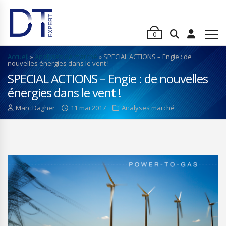
0
Accueil
»
Analyses de marché
»
SPECIAL ACTIONS – Engie : de
nouvelles énergies dans le vent !
SPECIAL ACTIONS – Engie : de nouvelles
énergies dans le vent !
Marc Dagher
11 mai 2017
Analyses marché