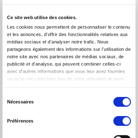
Ce site web utilise des cookies.
Engie Electrabel a contribué à la construction d’un
Les cookies nous permettent de personnaliser le contenu
et les annonces, d'offrir des fonctionnalités relatives aux
nouveau parc éolien sur le site d’ArcelorMittal à Gand,
médias sociaux et d'analyser notre trafic. Nous
en Belgique, mis en service le 20 avril dernier. Cette
partageons également des informations sur l'utilisation de
nouvelle installation porte la capacité éolienne d’Engie
notre site avec nos partenaires de médias sociaux, de
en Belgique à un total de 273,5 mégawatts (MW). Le
publicité et d'analyse, qui peuvent combiner celles-ci
avec d'autres informations que vous leur avez fournies
Groupe ambitionne d’y atteindre 500 MW d’éolien
ou qu'ils ont collectées lors de votre utilisation de leurs
terrestre d’ici 2020. De quoi alimenter la consommation
services.
annuelle d’environ 20 000 ménages : c’est l’ambition du
Sélection
parc éolien de Gand qui produira plus de 70 millions de
Nécessaires
du
kWh d’électricité verte chaque année. À l’origine de ce
consentement
projet, une coopération fructueuse entre le Groupe
Préférences
ArcelorMittal, le développeur de parcs éoliens Storm et
Engie Electrabel.