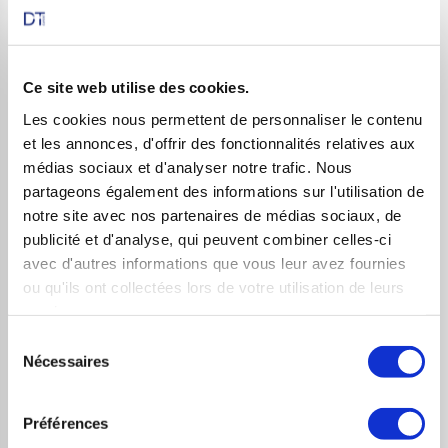
Rappelons qu’avec une performance de 40% sur un an,
l’action du groupe public EDF se positionne en
deuxième plus forte hausse de l’indice SBF 120 de la
Ce site web utilise des cookies.
Bourse de Paris, qui parallèlement a perdu 13%. Soit
Les cookies nous permettent de personnaliser le contenu
une surperformance de l’action EDF.
et les annonces, d'offrir des fonctionnalités relatives aux
médias sociaux et d'analyser notre trafic. Nous
partageons également des informations sur l'utilisation de
notre site avec nos partenaires de médias sociaux, de
Nous allons maintenant nous intéresser à l’analyse
publicité et d'analyse, qui peuvent combiner celles-ci
technique du titre EDF.
avec d'autres informations que vous leur avez fournies
ou qu'ils ont collectées lors de votre utilisation de leurs
Graphique monthly
services.
Sélection
Nécessaires
du
consentement
Préférences