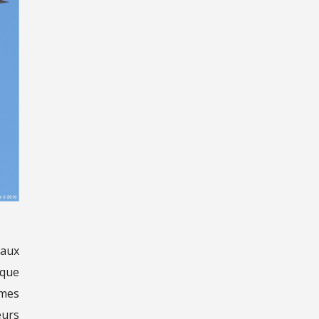
 aux
 que
èmes
eurs