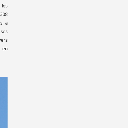
 les
 308
us a
ses
vers
s en