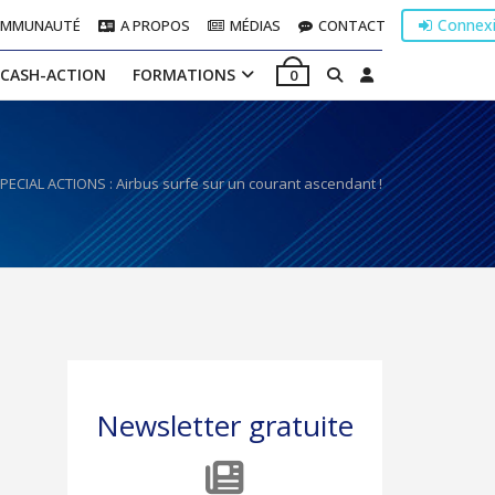
Connex
OMMUNAUTÉ
A PROPOS
MÉDIAS
CONTACT
 CASH-ACTION
FORMATIONS
0
PECIAL ACTIONS : Airbus surfe sur un courant ascendant !
Newsletter gratuite