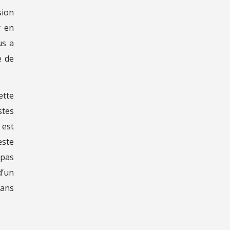
sion
r en
us a
e de
ette
stes
 est
este
 pas
d’un
dans