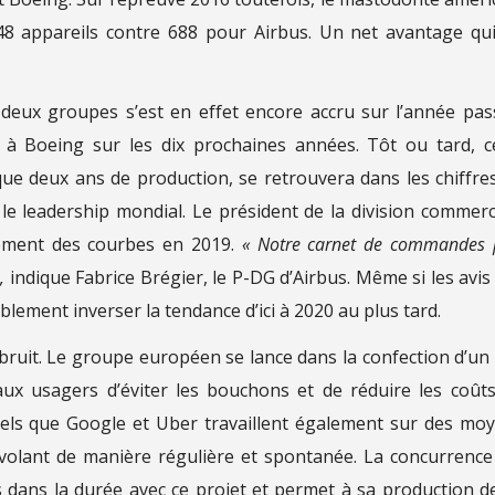
 748 appareils contre 688 pour Airbus. Un net avantage qu
deux groupes s’est en effet encore accru sur l’année pas
15 à Boeing sur les dix prochaines années. Tôt ou tard, c
que deux ans de production, se retrouvera dans les chiffre
le leadership mondial. Le président de la division commerc
sement des courbes en 2019.
« Notre carnet de commandes 
,
indique Fabrice Brégier, le P-DG d’Airbus. Même si les avis
blement inverser la tendance d’ici à 2020 au plus tard.
 bruit. Le groupe européen se lance dans la confection d’un 
aux usagers d’éviter les bouchons et de réduire les coût
s tels que Google et Uber travaillent également sur des mo
volant de manière régulière et spontanée. La concurrence
s dans la durée avec ce projet et permet à sa production d