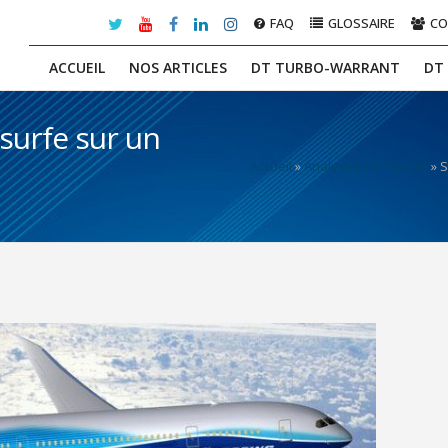
FAQ
GLOSSAIRE
C
ACCUEIL
NOS ARTICLES
DT TURBO-WARRANT
DT
surfe sur un
Accueil
»
Analyses de marché
»
S