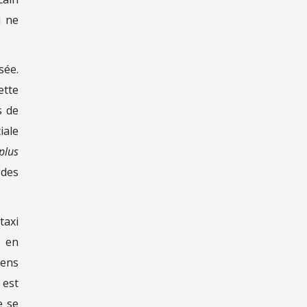
i ne
sée.
ette
s de
iale
plus
 des
taxi
s en
yens
 est
e se