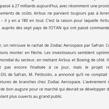
st passé à 27 milliards aujourd’hui, avec récemment une provi
ssements de coûts. Airbus ne parvient toujours pas à livre
il y en a 180 en tout. C’est la raison pour laquelle Airb
le auprès des sept pays de l’OTAN qui ont passé command
, on retrouve le rachat de Zodiac Aerospace par Safran. C
ions monter en flèche. Les investisseurs semblent optimi
mondial du secteur, en mettant Airbus et Boeing de côté. Il
t pas encore finalisée à ce jour, mais le projet r
DG de Safran, M. Petitcolin, a annoncé qu’il ne comptait
etures de branches chez Zodiac Aerospace. L’avènement 
t de bon augure pour ce marché qui devrait se développer 
olant plus ouverts au grand public.