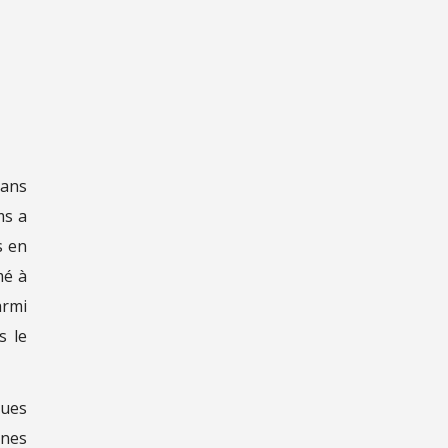
dans
ms a
s en
mé à
armi
s le
nues
snes