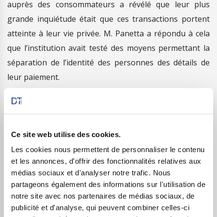
auprès des consommateurs a révélé que leur plus
grande inquiétude était que ces transactions portent
atteinte à leur vie privée. M. Panetta a répondu à cela
que l’institution avait testé des moyens permettant la
séparation de l’identité des personnes des détails de
leur paiement.
« Le paiement sera effectué, mais personne dans la
chaîne de paiement n’aura accès à toutes les
informations », a-t-il déclaré. « Si la Banque centrale
Ce site web utilise des cookies.
s’implique dans les paiements numériques, la vie privée
Les cookies nous permettent de personnaliser le contenu
sera mieux protégée… car nous ne sommes pas comme
et les annonces, d'offrir des fonctionnalités relatives aux
les entreprises privées… nous n’avons aucun intérêt
médias sociaux et d'analyser notre trafic. Nous
commercial à stocker, gérer ou monétiser les données
partageons également des informations sur l'utilisation de
notre site avec nos partenaires de médias sociaux, de
des utilisateurs », a-t-il ajouté.
publicité et d'analyse, qui peuvent combiner celles-ci