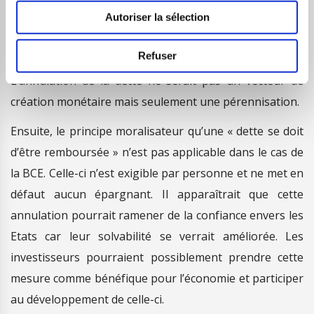
aurait pas de risque d’inflation. Celle-ci a disparu, la
Autoriser la sélection
liquidité mondiale est énorme et le risque de déflation
Refuser
serait plus probable que celui de l’inflation.
L’annulation de la dette ne serait pas un vecteur de
création monétaire mais seulement une pérennisation.
Ensuite, le principe moralisateur qu’une « dette se doit
d’être remboursée » n’est pas applicable dans le cas de
la BCE. Celle-ci n’est exigible par personne et ne met en
défaut aucun épargnant. Il apparaîtrait que cette
annulation pourrait ramener de la confiance envers les
Etats car leur solvabilité se verrait améliorée. Les
investisseurs pourraient possiblement prendre cette
mesure comme bénéfique pour l’économie et participer
au développement de celle-ci.