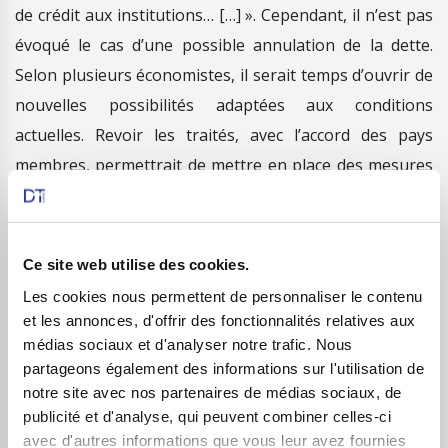
de crédit aux institutions… […] ». Cependant, il n’est pas
évoqué le cas d’une possible annulation de la dette.
Selon plusieurs économistes, il serait temps d’ouvrir de
nouvelles possibilités adaptées aux conditions
actuelles. Revoir les traités, avec l’accord des pays
membres, permettrait de mettre en place des mesures
économiques et financières efficaces sur le long terme.
L’annulation de la dette, une cause possible d’un
dérèglement général de l’économie
. Pour les
Ce site web utilise des cookies.
opposants à la mesure, l’annulation de la dette pourrait
Les cookies nous permettent de personnaliser le contenu
et les annonces, d'offrir des fonctionnalités relatives aux
aboutir à une inflation incontrôlée. L’Argentine en
médias sociaux et d'analyser notre trafic. Nous
2020, avait pour la neuvième fois de son histoire été
partageons également des informations sur l'utilisation de
incapable d’honorer une échéance de prêt. En 2001,
notre site avec nos partenaires de médias sociaux, de
avec un défaut historique, le pays a connu une crise
publicité et d'analyse, qui peuvent combiner celles-ci
avec d'autres informations que vous leur avez fournies
sociale et économique sans précédent. En 2020,