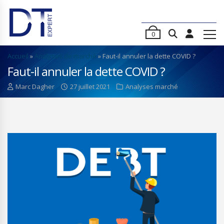
0
Accueil
»
Analyses de marché
»
Faut-il annuler la dette COVID ?
Faut-il annuler la dette COVID ?
Marc Dagher
27 juillet 2021
Analyses marché