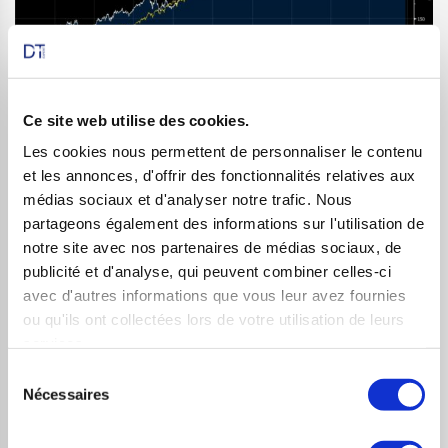
Ce site web utilise des cookies.
Il existe aussi des actions appelées REITS regroupant
Les cookies nous permettent de personnaliser le contenu
d’importants parcs immobiliers et permettant de
et les annonces, d'offrir des fonctionnalités relatives aux
toucher des dividendes à l’image de la foncière
médias sociaux et d'analyser notre trafic. Nous
américaine Realty Income.
partageons également des informations sur l'utilisation de
notre site avec nos partenaires de médias sociaux, de
publicité et d'analyse, qui peuvent combiner celles-ci
avec d'autres informations que vous leur avez fournies
PRODUITS DE PLACEMENT GARANTIS : INVESTIR
ou qu'ils ont collectées lors de votre utilisation de leurs
DANS DES PRODUITS DE PLACEMENT GARANTIS PAR
services.
UNE INSTITUTION FINANCIERE
Sélection
Nécessaires
du
Les produits de placement garantis sont des produits
consentement
d’investissement offerts par une institution financière