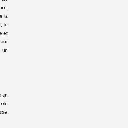
nce,
e la
, le
e et
vaut
n un
e en
role
sse.