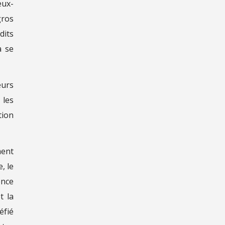
eux-
gros
dits
à se
eurs
 les
tion
ment
, le
ence
t la
éfié