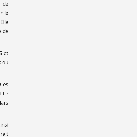
i de
« le
Elle
e de
5 et
x du
 Ces
l Le
lars
insi
rait