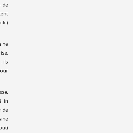
s de
tent
ole)
n ne
ise.
 ils
pour
sse.
é in
n de
sine
outi