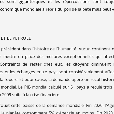
es sont gigantesques et les répercussions sont touj
économique mondiale a repris du poil de la bête mais peut-
 ET LE PETROLE
s précédent dans l’histoire de l’humanité. Aucun continent n
 mettre en place des mesures exceptionnelles qui affec
Contraints de rester chez eux, les citoyens diminuent 
s et les échanges entre pays sont considérablement affec
a foudre. Et pour cause, la demande opère un recul histor
mondial. Le PIB mondial calculé sur 51 pays a reculé trois 
2009 suite à la crise financière.
ouet cette baisse de la demande mondiale. Fin 2020, l’Ag
ue la planète consommera 5% d’énergie en moins. Fin 2020,