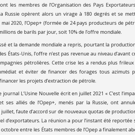
ont les membres de l’Organisation des Pays Exportateur
 la Russie opèrent alors un virage à 180 degrés et se met
mai 2020, l’Opep+ (formée de 24 pays producteurs de pétr
lions de barils par jour, soit 10% de l’offre mondiale.
ssé et la demande mondiale a repris, pourtant la productio
es États-Unis, l’offre n’est pas revenue au niveau d’avant cr
mpagnies pétrolières. Cette crise les a rendus plus frileux :
médiat et éviter de financer des forages tous azimuts 
financer les projets d’extraction de pétrole.
journal L’Usine Nouvelle écrit en juillet 2021 « C’est l’impa
et ses alliés de l’Opep+, menés par la Russie, ont annul
 juillet, faute d’accord sur de nouveaux quotas de productio
tel d’exportateurs. La réunion a pour l’instant été reportée 
e 4 octobre entre les États membres de l’Opep a finalement ab