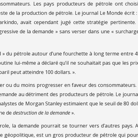
nsommateurs. Les pays producteurs de pétrole ont chois
te de la production de pétrole. Le journal Le Monde écrit : 
kindo, avait cependant jugé cette stratégie pertinente. 
gressive de la demande » sans verser dans une « surcharg
al » du pétrole autour d’une fourchette à long terme entre 4
Poutine lui-même a déclaré qu’il ne souhaitait pas que les pri
aril peut atteindre 100 dollars. ».
ger ou du moins progresser en faveur des consommateurs.
demande au détriment des producteurs de pétrole. Le journa
nalystes de Morgan Stanley estimaient que le seuil de 80 dol
one de
destruction de la demande
».
ole, la demande pourrait se tourner vers d’autres pays. A
 géopolitique, est un gros producteur de pétrole qui pour