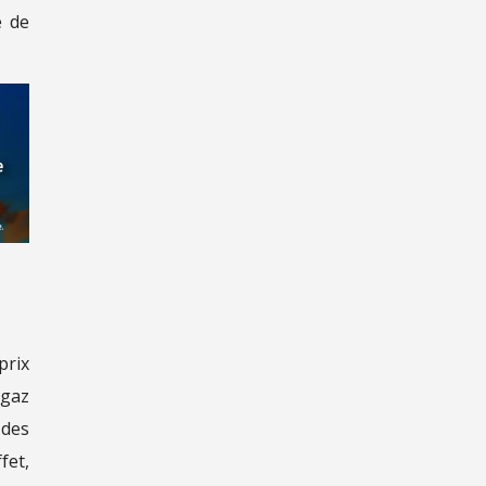
e de
prix
 gaz
 des
fet,