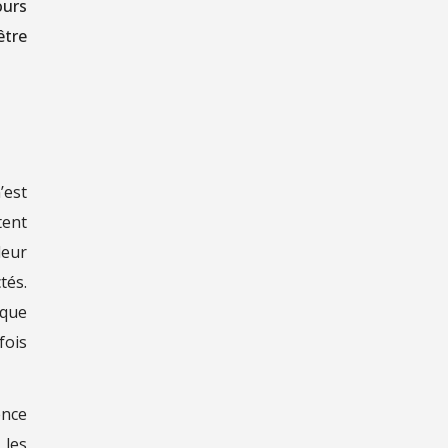
ours
être
’est
tent
leur
tés.
ique
fois
ence
 les