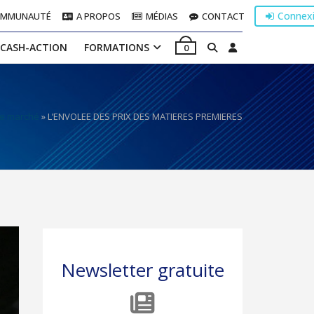
Connex
OMMUNAUTÉ
A PROPOS
MÉDIAS
CONTACT
 CASH-ACTION
FORMATIONS
0
de marché
»
L’ENVOLEE DES PRIX DES MATIERES PREMIERES
Newsletter gratuite