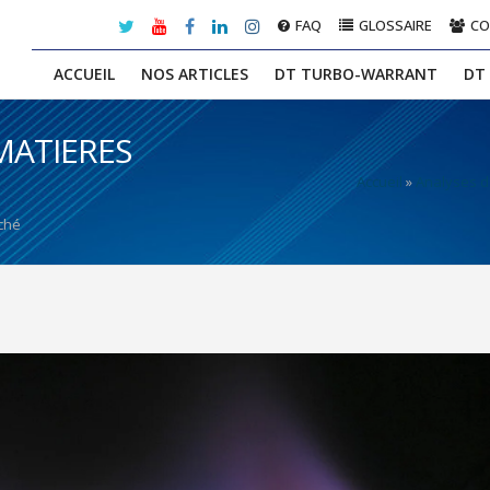
FAQ
GLOSSAIRE
C
ACCUEIL
NOS ARTICLES
DT TURBO-WARRANT
DT
MATIERES
Accueil
»
Analyses 
ché