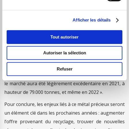
réjouissante. Ce véritable thermomètre de l’économie
mondiale est donc à suivre de près car celui-ci donne de
Afficher les détails
précieuses indications concernant la conjoncture
économique. Néanmoins, à court terme, le prix du
Tout autoriser
cuivre ne risque pas d’augmenter. Le journal Les Echos
écrit : « Yves Jégourel, professeur d’économie à
Autoriser la sélection
l’université de Bordeaux, rappelle que les
fondamentaux ne plaident pas pour une hausse des
Refuser
cours. Selon l’International Copper Sudy Group (ICSG),
le marché aura été légèrement excédentaire en 2021, à
hauteur de 79.000 tonnes, et même en 2022 ».
Pour conclure, les enjeux liés à ce métal précieux seront
un élément clé dans les prochaines années : augmenter
l’offre provenant du recyclage, trouver de nouvelles