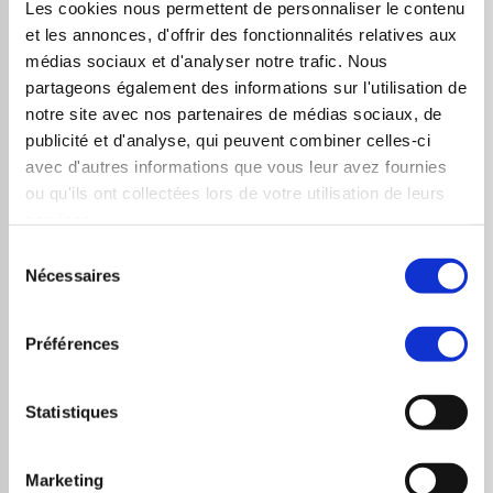
nécessiteront de découvrir de nouveaux gisements afin
Les cookies nous permettent de personnaliser le contenu
et les annonces, d'offrir des fonctionnalités relatives aux
de répondre à une demande en forte hausse,
médias sociaux et d'analyser notre trafic. Nous
principalement causée par le secteur des transports.
partageons également des informations sur l'utilisation de
Un réchauffement de 2°C supposerait de multiplier les
notre site avec nos partenaires de médias sociaux, de
réserves mondiales connues de 2017 par 2,55 et par 2,2
publicité et d'analyse, qui peuvent combiner celles-ci
avec d'autres informations que vous leur avez fournies
pour un réchauffement à 4°C.
Cela supposera de
ou qu'ils ont collectées lors de votre utilisation de leurs
réaliser un effort important dans la prospection pour
services.
identifier de nouvelles ressources, faute de quoi la
Sélection
ressource sera amenée à manquer d’ici 2055 ».
Nécessaires
du
consentement
Les cours du cuivre risquent donc, dans les prochaines
Préférences
années, de poursuivre leur ascension. Une demande
forte combinée à une offre qui risque de se raréfier
Statistiques
seront signe d’une conjoncture favorable pour les
investisseurs qui souhaitent voir les prix augmenter,
mais ce n’est naturellement pas une nouvelle
Marketing