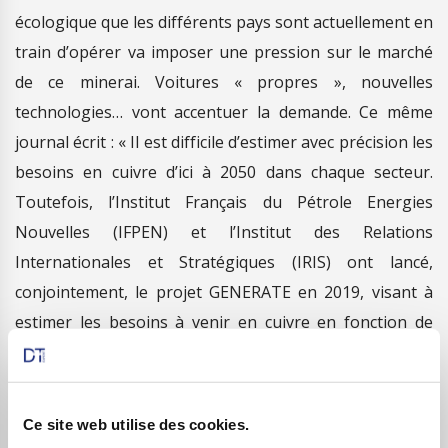
écologique que les différents pays sont actuellement en
train d’opérer va imposer une pression sur le marché
de ce minerai. Voitures « propres », nouvelles
technologies… vont accentuer la demande. Ce même
journal écrit : « Il est difficile d’estimer avec précision les
besoins en cuivre d’ici à 2050 dans chaque secteur.
Toutefois, l’Institut Français du Pétrole Energies
Nouvelles (IFPEN) et l’Institut des Relations
Internationales et Stratégiques (IRIS) ont lancé,
conjointement, le projet GENERATE en 2019, visant à
estimer les besoins à venir en cuivre en fonction de
deux scénarios : un réchauffement climatique à 2°C et
un autre scénario avec un réchauffement à 4°C.
Les conclusions sont claires : les deux scénarios
Ce site web utilise des cookies.