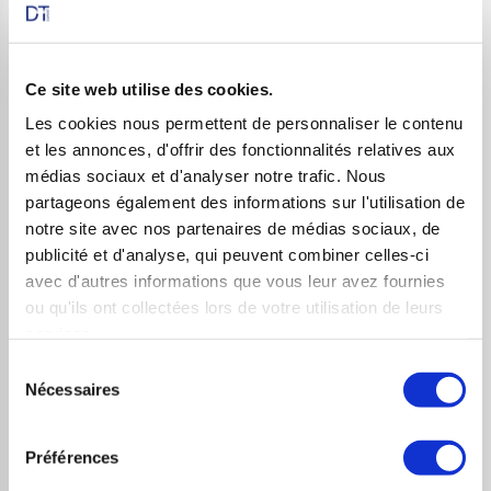
d’immobiliser ses actifs via le
staking
pendant 120 jours
au taux d’intérêt de 16% annualisé. Durant cette
période le prix du DOT a chuté de 70% passant d’un
Ce site web utilise des cookies.
prix initialement égal à 55$ à un prix de 16,5$.
Les cookies nous permettent de personnaliser le contenu
et les annonces, d'offrir des fonctionnalités relatives aux
L’investisseur a donc perdu 70% de son capital; perte
médias sociaux et d'analyser notre trafic. Nous
n’étant largement pas compensée par les intérêts issus
partageons également des informations sur l'utilisation de
du
staking
de 16% annualisés.
notre site avec nos partenaires de médias sociaux, de
publicité et d'analyse, qui peuvent combiner celles-ci
Pour le
liquidity providing
, c’est le risque de
avec d'autres informations que vous leur avez fournies
l’impermanent loss
qui plane. En effet, c’est un risque qui
ou qu'ils ont collectées lors de votre utilisation de leurs
provient de l’évolution du prix des jetons que
services.
l’investisseur a décidé de bloquer en faisant du
liquidity
Sélection
Nécessaires
du
providing
dans un pool de liquidité. Admettons qu’un
consentement
investisseur décide d’apporter de la liquidité avec une
Préférences
paire contenant du BUSD (
stablecoin
de Binance) et du