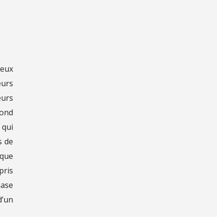
ieux
eurs
eurs
cond
 qui
s de
 que
pris
hase
d’un