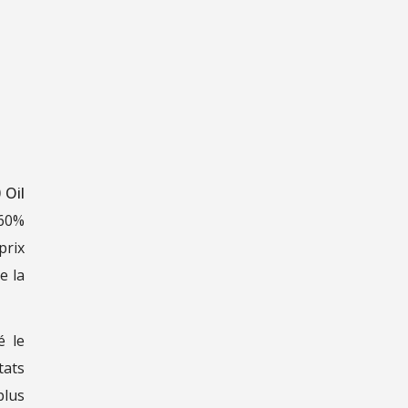
 Oil
 60%
prix
e la
é le
tats
plus