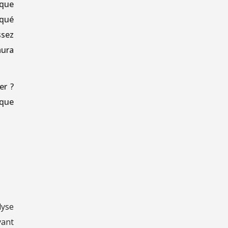
ique
rqué
ssez
aura
er ?
aque
lyse
vant