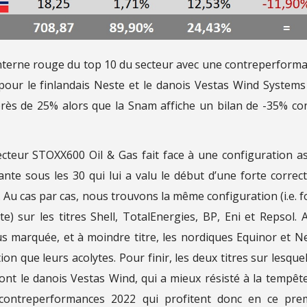
lanterne rouge du top 10 du secteur avec une contreperform
our le finlandais Neste et le danois Vestas Wind Systems
rès de 25% alors que la Snam affiche un bilan de -35% co
ecteur STOXX600 Oil & Gas fait face à une configuration a
te sous les 30 qui lui a valu le début d’une forte correct
. Au cas par cas, nous trouvons la même configuration (i.e. f
e) sur les titres Shell, TotalEnergies, BP, Eni et Repsol. 
us marquée, et à moindre titre, les nordiques Equinor et N
n que leurs acolytes. Pour finir, les deux titres sur lesquel
sont le danois Vestas Wind, qui a mieux résisté à la tempête
s contreperformances 2022 qui profitent donc en ce pre