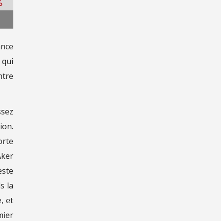
ance
 qui
ntre
ssez
ion.
orte
Aker
este
s la
, et
mier