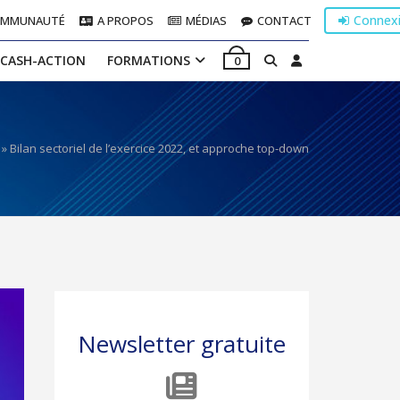
Connex
OMMUNAUTÉ
A PROPOS
MÉDIAS
CONTACT
 CASH-ACTION
FORMATIONS
0
»
Bilan sectoriel de l’exercice 2022, et approche top-down
Newsletter gratuite