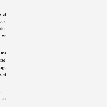
e et
ues,
plus
e en
 une
ces.
tage
sont
nces
 les