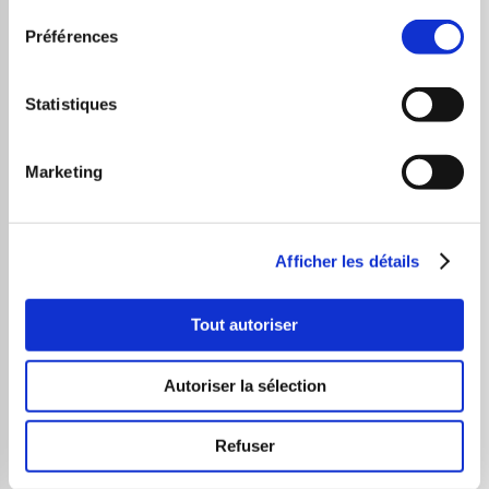
Passons maintenant et sans transition cette fois à
Préférences
notre spécialisation : la partie technique et l’analyse
graphique…
Statistiques
Une marge vers le haut qui devrait être désormais
limitée
Marketing
Afficher les détails
Tout autoriser
Autoriser la sélection
Refuser