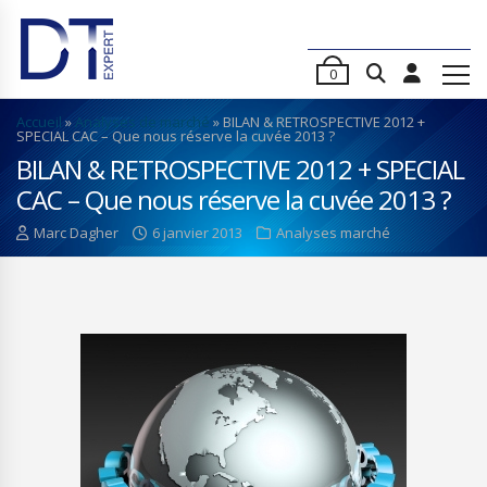
0
Accueil
»
Analyses de marché
»
BILAN & RETROSPECTIVE 2012 +
SPECIAL CAC – Que nous réserve la cuvée 2013 ?
BILAN & RETROSPECTIVE 2012 + SPECIAL
CAC – Que nous réserve la cuvée 2013 ?
Marc Dagher
6 janvier 2013
Analyses marché