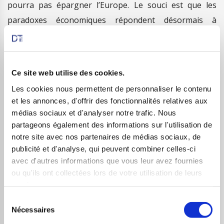
pourra pas épargner l’Europe. Le souci est que les
paradoxes économiques répondent désormais à
l’adage du chat qui se mord la queue : la rigueur est
nécessaire, mais ne favorise naturellement pas la
croissance. Comment sortir de ce cercle vicieux ? C’est là
Ce site web utilise des cookies.
la véritable question. Il faudrait pour ce faire des
Les cookies nous permettent de personnaliser le contenu
changements de fond, de véritables réformes, de
et les annonces, d'offrir des fonctionnalités relatives aux
grands remaniements, des remises en question
médias sociaux et d'analyser notre trafic. Nous
intelligentes… bref, tout un ensemble de choses qui ne
partageons également des informations sur l'utilisation de
notre site avec nos partenaires de médias sociaux, de
semblent absolument pas à la portée des dirigeants
publicité et d'analyse, qui peuvent combiner celles-ci
actuels. Et ce, quels qu’ils soient. Une redistribution de
avec d'autres informations que vous leur avez fournies
la géographie économique mondiale paraît donc de
ou qu'ils ont collectées lors de votre utilisation de leurs
plus en plus inévitable et se fera au profit de nombreux
services.
pays émergents, et au détriment de l’Europe, voire de
Sélection
Nécessaires
du
l’Occident. Affaire à suivre…
consentement