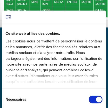
SENS
DELTA
ENTREE
SORTIE
RECO
JACENT
ISIN
SORTIE
DATE
SOUS-
CODE
DATE
SENS
DELTA
ENTREE
SORTIE
RECO
JACENT
ISIN
SORTIE
Ce site web utilise des cookies.
Les cookies nous permettent de personnaliser le contenu
et les annonces, d'offrir des fonctionnalités relatives aux
médias sociaux et d'analyser notre trafic. Nous
Partenaire de
partageons également des informations sur l'utilisation de
notre site avec nos partenaires de médias sociaux, de
publicité et d'analyse, qui peuvent combiner celles-ci
avec d'autres informations que vous leur avez fournies
En savoir plus
ou qu'ils ont collectées lors de votre utilisation de leurs
services.
Sélection
Copyright © 2025 dtexpert.com
Nécessaires
du
La Charte DT Expert
Mentions légales
CGV
consentement