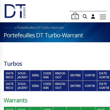
0
Accueil
»
Portefeuilles DT Turbo-Warrant
Portefeuilles DT Turbo-Warrant
Turbos
DATE
SOUS-
CODE
KNOCK-
DATE
SENS
ENTREE
SORTIE
RECO
JACENT
ISIN
OUT
SORTIE
DATE
SOUS-
CODE
KNOCK-
DATE
SENS
ENTREE
SORTIE
RECO
JACENT
ISIN
OUT
SORTIE
Warrants
DATE
SOUS-
CODE
DATE