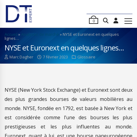
0
Accueil
»
Analyses de marché
»
NYSE et Euronext en quelques
lignes…
NYSE et Euronext en quelques lignes…
Marc Dagher
7 février 2023
Glossaire
NYSE (New York Stock Exchange) et Euronext sont deux
des plus grandes bourses de valeurs mobilières au
monde. NYSE, fondée en 1792, est basée à New York et
est considérée comme l’une des bourses les plus
prestigieuses et les plus influentes au monde.
Euronext, quant à lui, est une bourse paneuropéenne