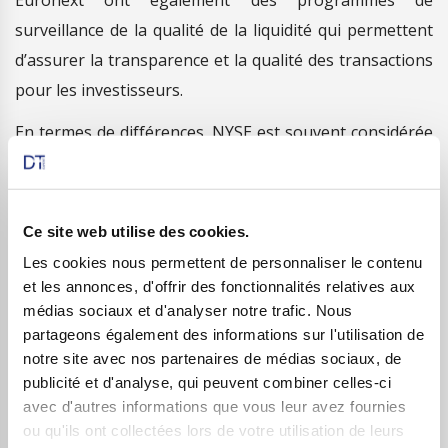
Euronext ont également des programmes de
surveillance de la qualité de la liquidité qui permettent
d’assurer la transparence et la qualité des transactions
pour les investisseurs.
En termes de différences, NYSE est souvent considérée
comme étant plus orientée vers les grandes
entreprises, tandis qu’Euronext est considérée comme
étant plus diversifiée en termes de taille des
Ce site web utilise des cookies.
entreprises cotées et de secteurs couverts. De plus,
Les cookies nous permettent de personnaliser le contenu
NYSE est souvent considérée comme étant plus axée
et les annonces, d'offrir des fonctionnalités relatives aux
sur les actions, tandis qu’Euronext est souvent associée
médias sociaux et d'analyser notre trafic. Nous
partageons également des informations sur l'utilisation de
à un plus grand nombre de produits financiers tels que
notre site avec nos partenaires de médias sociaux, de
les produits dérivés.
publicité et d'analyse, qui peuvent combiner celles-ci
avec d'autres informations que vous leur avez fournies
ou qu'ils ont collectées lors de votre utilisation de leurs