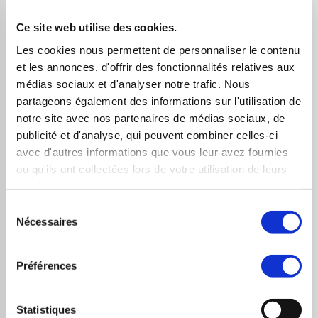
entreprises qui ont une politique de dividendes solide
Ce site web utilise des cookies.
et qui ont une histoire de versement de dividendes
Les cookies nous permettent de personnaliser le contenu
réguliers.
et les annonces, d'offrir des fonctionnalités relatives aux
médias sociaux et d'analyser notre trafic. Nous
Ils peuvent aussi affecter la valeur des actions. Les
partageons également des informations sur l'utilisation de
investisseurs considèrent souvent les dividendes
notre site avec nos partenaires de médias sociaux, de
comme un signe de confiance de la part de l’entreprise
publicité et d'analyse, qui peuvent combiner celles-ci
et cela peut augmenter la demande pour les actions de
avec d'autres informations que vous leur avez fournies
ou qu'ils ont collectées lors de votre utilisation de leurs
l’entreprise. Cela peut également faire augmenter le
services.
prix de l’action, car les investisseurs sont prêts à payer
Sélection
un prix plus élevé pour recevoir des dividendes
Nécessaires
du
réguliers. Cependant, les entreprises qui réduisent ou
consentement
suppriment leurs dividendes peuvent être perçues
Préférences
négativement par les investisseurs, ce qui peut faire
baisser le cours de l’action.
Statistiques