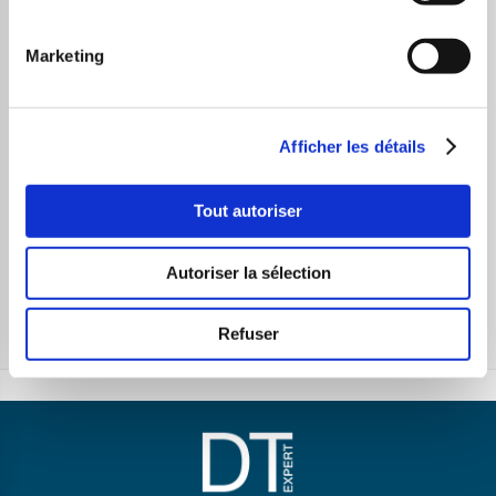
Marketing
Share This Post
Afficher les détails
Tout autoriser
PREVIOUS ARTICLE
NEXT ARTICLE
La théorie des
Le trading haute
Autoriser la sélection
vagues d’Elliott
fréquence (THF)
en quelques
en quelques
Refuser
lignes …
lignes…