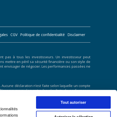
gales
CGV
Politique de confidentialité
Disclaimer
 pas à tous les investisseurs. Un investisseur peut
ans mettre en péril sa sécurité financière ou son style de
doivent envisager de négocier. Les performances passées ne
 Aucune déclaration n’est faite selon laquelle un compte
 différences marquées entre les résultats de performance
résultats de performance hypothétiques est qu’ils sont
 et aucun résultat de négociation hypothétique ne peut
Tout autoriser
 les pertes ou à adhérer à un programme de négociation
ionnalités
tats de négociation réels. Il existe de nombreux autres
ement pris en compte dans la préparation de résultats de
formations
Autoriser la sélection