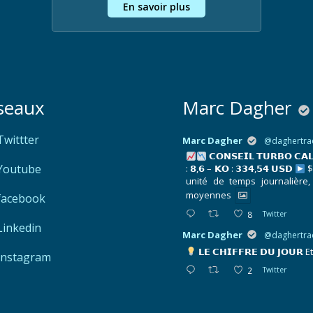
En savoir plus
seaux
Marc Dagher
Twittter
Marc Dagher
@daghertra
𝗖𝗢𝗡𝗦𝗘𝗜𝗟 𝗧𝗨𝗥𝗕𝗢 𝗖𝗔
Youtube
: 𝟴,𝟲 – 𝗞𝗢 : 𝟯𝟯𝟰,𝟱𝟰 𝗨𝗦𝗗
$
unité de temps journalière,
moyennes
facebook
8
Twitter
Linkedin
Marc Dagher
@daghertra
𝗟𝗘 𝗖𝗛𝗜𝗙𝗙𝗥𝗘 𝗗𝗨 𝗝𝗢𝗨𝗥
E
Instagram
2
Twitter