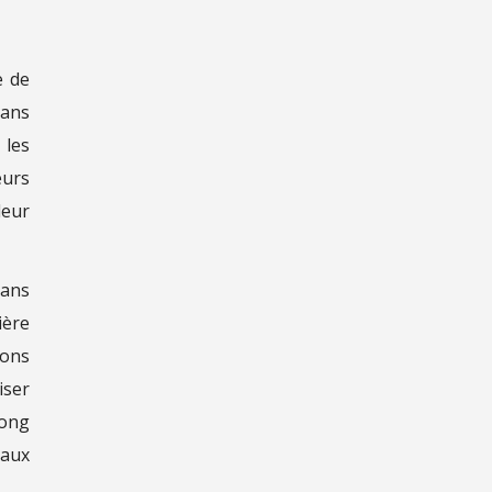
e de
dans
 les
urs
leur
dans
ière
ions
iser
long
 aux