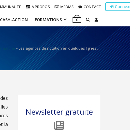
Connex
OMMUNAUTÉ
A PROPOS
MÉDIAS
CONTACT
 CASH-ACTION
FORMATIONS
0
e marché
»
Les agences de notation en quelques lignes …
 des
lles
Newsletter gratuite
nces
t la