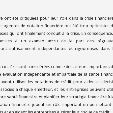
 ont été critiquées pour leur rôle dans la crise financièr
s agences de notation financière ont été trop optimistes 
exes qui ont finalement conduit à la crise. En conséquence,
oumises à un examen accru de la part des régulate
sont suffisamment indépendantes et rigoureuses dans 
 financière sont considérées comme des acteurs importants 
ne évaluation indépendante et impartiale de la santé financ
vent utiliser les notations de crédit pour aider les décis
ssociés à chaque émetteur, et les entreprises peuvent util
re santé financière et planifier leur stratégie financière à 
tation financière jouent un rôle important en permettant
s et en aidant les entreprises à gérer leur risque de crédit.