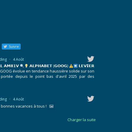
Suivre
ding
·
4 Août
𝗟 𝗔𝗠𝟴𝟭𝗩
𝗔𝗟𝗣𝗛𝗔𝗕𝗘𝗧 (𝗚𝗢𝗢𝗚)
𝗟𝗘𝗩𝗜𝗘𝗥
GOOG évolue en tendance haussière solide sur son
 portée depuis le point bas d'avril 2025 par des
ding
·
4 Août
t bonnes vacances à tous !
Charger la suite