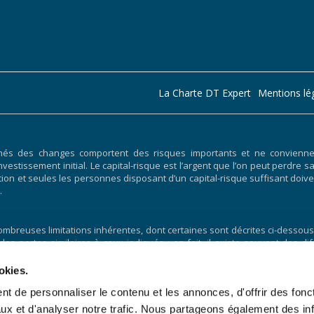
La Charte DT Expert
Mentions lé
hés des changes comportent des risques importants et ne conviennent
nvestissement initial. Le capital-risque est l’argent que l’on peut perdre s
ociation et seules les personnes disposant d’un capital-risque suffisant 
.
breuses limitations inhérentes, dont certaines sont décrites ci-dessous.
 des pertes similaires à ceux indiqués ; en fait, il existe souvent des
uite par un programme de trading particulier. L’une des limites des 
lus, la négociation hypothétique n’implique pas de risque financier,
okies.
ncier de la négociation réelle. Par exemple, la capacité à supporter
t de personnaliser le contenu et les annonces, d'offrir des fonct
points importants qui peuvent également affecter négativement les résul
vre d’un programme de trading spécifique qui ne peuvent pas être entièr
ux et d'analyser notre trafic. Nous partageons également des in