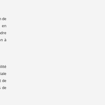
n de
e en
ndre
on à
lité
iale
t de
s de