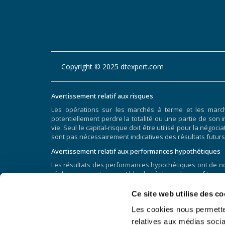
Copyright © 2025 dtexpert.com
Avertissement relatif aux risques
Les opérations sur les marchés à terme et les marc
potentiellement perdre la totalité ou une partie de son i
vie. Seul le capital-risque doit être utilisé pour la nég
sont pas nécessairement indicatives des résultats futurs
Avertissement relatif aux performances hypothétiques
Les résultats des performances hypothétiques ont de nom
réalisera ou est susceptible de réaliser des profits ou
hypothétiques et les résultats réels obtenus par la s
généralement préparés avec le bénéfice du recul. De p
Ce site web utilise des co
complètement rendre compte de l’impact du risque fina
Les cookies nous permetten
particulier malgré les pertes de négociation sont des 
facteurs liés aux marchés en général ou à la mise en œu
relatives aux médias socia