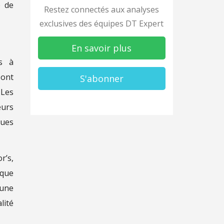
e de
Restez connectés aux analyses
exclusives des équipes DT Expert
En savoir plus
és à
sont
S'abonner
 Les
eurs
ques
r’s,
 que
 une
lité