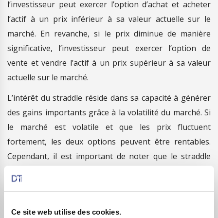
l’investisseur peut exercer l’option d’achat et acheter
l’actif à un prix inférieur à sa valeur actuelle sur le
marché. En revanche, si le prix diminue de manière
significative, l’investisseur peut exercer l’option de
vente et vendre l’actif à un prix supérieur à sa valeur
actuelle sur le marché.
L’intérêt du straddle réside dans sa capacité à générer
des gains importants grâce à la volatilité du marché. Si
le marché est volatile et que les prix fluctuent
fortement, les deux options peuvent être rentables.
Cependant, il est important de noter que le straddle
comporte également des risques élevés, car les gains
potentiels peuvent être compensés par les coûts
d’achat des options, qui sont perdus si le prix de l’actif
Ce site web utilise des cookies.
sous-jacent n’évolue pas suffisamment pour justifier