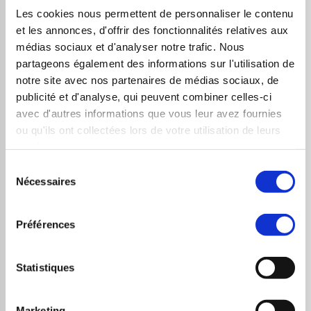
Les cookies nous permettent de personnaliser le contenu
l’exercice de l’une des options.
et les annonces, d'offrir des fonctionnalités relatives aux
En résumé, un straddle est une stratégie
médias sociaux et d'analyser notre trafic. Nous
partageons également des informations sur l'utilisation de
d’investissement qui permet aux investisseurs de tirer
notre site avec nos partenaires de médias sociaux, de
profit des mouvements de prix à la hausse ou à la
publicité et d'analyse, qui peuvent combiner celles-ci
baisse d’un actif sous-jacent. Bien qu’il présente des
avec d'autres informations que vous leur avez fournies
avantages potentiels en termes de gains importants, il
ou qu'ils ont collectées lors de votre utilisation de leurs
services.
est essentiel de comprendre les risques associés à cette
Sélection
stratégie complexe avant de l’utiliser. Il est
Nécessaires
du
recommandé de consulter un conseiller financier
consentement
expérimenté pour évaluer si le straddle convient à
Préférences
votre profil d’investissement et à vos objectifs
financiers.
Statistiques
Marketing