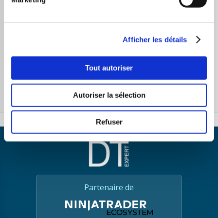
Share This Post
Afficher les détails
PREVIOUS ARTICLE
NEXT ARTICLE
Tout autoriser
les droites de
La théorie des
résistance et de
vagues d’Elliott
support en
en quelques
Autoriser la sélection
quelques lignes
lignes …
Refuser
Partenaire de