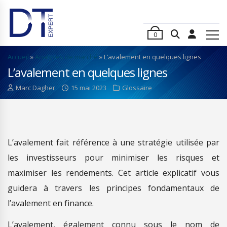
0
Accueil
»
Analyses de marché
»
L’avalement en quelques lignes
L’avalement en quelques lignes
Marc Dagher
15 mai 2023
Glossaire
L’avalement fait référence à une stratégie utilisée par
les investisseurs pour minimiser les risques et
maximiser les rendements. Cet article explicatif vous
guidera à travers les principes fondamentaux de
l’avalement en finance.
L’avalement, également connu sous le nom de