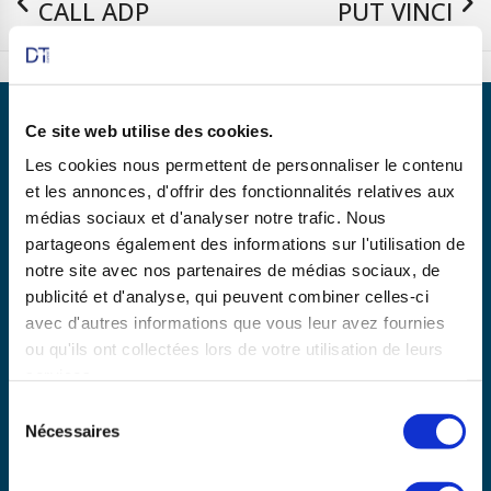
CALL ADP
PUT VINCI
14/03/24
05/04/24
Ce site web utilise des cookies.
Les cookies nous permettent de personnaliser le contenu
et les annonces, d'offrir des fonctionnalités relatives aux
Partenaire de
médias sociaux et d'analyser notre trafic. Nous
partageons également des informations sur l'utilisation de
notre site avec nos partenaires de médias sociaux, de
publicité et d'analyse, qui peuvent combiner celles-ci
En savoir plus
avec d'autres informations que vous leur avez fournies
ou qu'ils ont collectées lors de votre utilisation de leurs
services.
Copyright © 2025 dtexpert.com
Sélection
La Charte DT Expert
Mentions légales
CGV
Nécessaires
du
Politique de confidentialité
Disclaimer
consentement