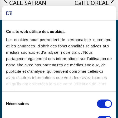
CALL SAFRAN
Call L’OREAL
18/01/23
02/02/23
Ce site web utilise des cookies.
Les cookies nous permettent de personnaliser le contenu
et les annonces, d'offrir des fonctionnalités relatives aux
Partenaire de
médias sociaux et d'analyser notre trafic. Nous
partageons également des informations sur l'utilisation de
notre site avec nos partenaires de médias sociaux, de
publicité et d'analyse, qui peuvent combiner celles-ci
En savoir plus
avec d'autres informations que vous leur avez fournies
ou qu'ils ont collectées lors de votre utilisation de leurs
services.
Copyright © 2025 dtexpert.com
Sélection
La Charte DT Expert
Mentions légales
CGV
Nécessaires
du
Politique de confidentialité
Disclaimer
consentement