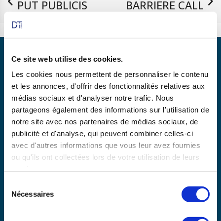
PUT PUBLICIS
BARRIERE CALL
18/06/2025
DOW JONES
Ce site web utilise des cookies.
Les cookies nous permettent de personnaliser le contenu
et les annonces, d'offrir des fonctionnalités relatives aux
Partenaire de
médias sociaux et d'analyser notre trafic. Nous
partageons également des informations sur l'utilisation de
notre site avec nos partenaires de médias sociaux, de
publicité et d'analyse, qui peuvent combiner celles-ci
En savoir plus
avec d'autres informations que vous leur avez fournies
ou qu'ils ont collectées lors de votre utilisation de leurs
services.
Copyright © 2025 dtexpert.com
Sélection
La Charte DT Expert
Mentions légales
CGV
Nécessaires
du
Politique de confidentialité
Disclaimer
consentement