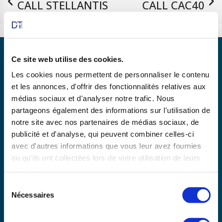
CALL STELLANTIS
CALL CAC40
27/05/2025
05/06/2025
Ce site web utilise des cookies.
Les cookies nous permettent de personnaliser le contenu
et les annonces, d'offrir des fonctionnalités relatives aux
Partenaire de
médias sociaux et d'analyser notre trafic. Nous
partageons également des informations sur l'utilisation de
notre site avec nos partenaires de médias sociaux, de
publicité et d'analyse, qui peuvent combiner celles-ci
En savoir plus
avec d'autres informations que vous leur avez fournies
ou qu'ils ont collectées lors de votre utilisation de leurs
services.
Copyright © 2025 dtexpert.com
Sélection
La Charte DT Expert
Mentions légales
CGV
Nécessaires
du
Politique de confidentialité
Disclaimer
consentement